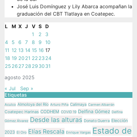
José Luis Domínguez y Lily Abarca acompañan la
graduación del CBT Tlatlaya en Coatepec.
L
M
X
J
V
S
D
1
2
3
4
5
6
7
8
9
10
11
12
13
14
15
16
17
18
19
20
21
22
23
24
25
26
27
28
29
30
31
agosto 2025
« Jul
Sep »
Etiquetas
Almoloya del Río
Calimaya
Aculco
Arturo Piña
Carmen Albarrán
Delfina Gómez
CODHEM
Coatepec Harinas
COVID 19
Delfina
Desde las alturas
Elección
Donato Guerra
Gómez Álvarez
Estado de
Elías Rescala
2023
El Oro
Enrique Vargas