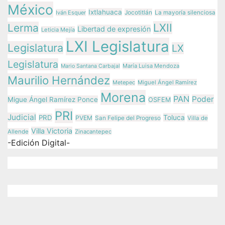
México
Ixtlahuaca
Jocotitlán
Iván Esquer
La mayoría silenciosa
LXII
Lerma
Libertad de expresión
Leticia Mejía
LXI Legislatura
Legislatura
LX
Legislatura
María Luisa Mendoza
Mario Santana Carbajal
Maurilio Hernández
Metepec
Miguel Ángel Ramírez
Morena
PAN
Poder
Migue Ángel Ramírez Ponce
OSFEM
PRI
Judicial
Toluca
PRD
PVEM
San Felipe del Progreso
Villa de
Villa Victoria
Allende
Zinacantepec
-Edición Digital-