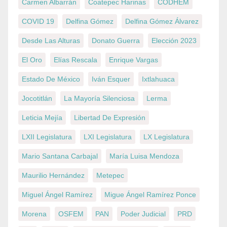
Carmen Albarrán
Coatepec Harinas
CODHEM
COVID 19
Delfina Gómez
Delfina Gómez Álvarez
Desde Las Alturas
Donato Guerra
Elección 2023
El Oro
Elías Rescala
Enrique Vargas
Estado De México
Iván Esquer
Ixtlahuaca
Jocotitlán
La Mayoría Silenciosa
Lerma
Leticia Mejía
Libertad De Expresión
LXII Legislatura
LXI Legislatura
LX Legislatura
Mario Santana Carbajal
María Luisa Mendoza
Maurilio Hernández
Metepec
Miguel Ángel Ramírez
Migue Ángel Ramírez Ponce
Morena
OSFEM
PAN
Poder Judicial
PRD