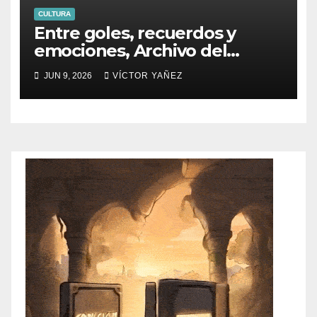
CULTURA
Entre goles, recuerdos y
emociones, Archivo del
PJEdomex inauguró
JUN 9, 2026
VÍCTOR YAÑEZ
exposición