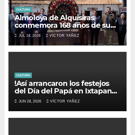
CULTURA
Almoloya de Alquisiras
conmemora 168 años de su
fundación
JUL 18, 2026
VÍCTOR YAÑEZ
CULTURA
!Así arrancaron los festejos
del Día del Papá en Ixtapan
de la Sal!
JUN 28, 2026
VÍCTOR YAÑEZ