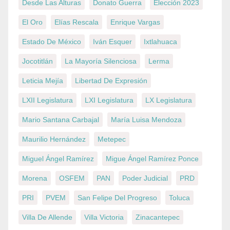
Desde Las Alturas
Donato Guerra
Elección 2023
El Oro
Elías Rescala
Enrique Vargas
Estado De México
Iván Esquer
Ixtlahuaca
Jocotitlán
La Mayoría Silenciosa
Lerma
Leticia Mejía
Libertad De Expresión
LXII Legislatura
LXI Legislatura
LX Legislatura
Mario Santana Carbajal
María Luisa Mendoza
Maurilio Hernández
Metepec
Miguel Ángel Ramírez
Migue Ángel Ramírez Ponce
Morena
OSFEM
PAN
Poder Judicial
PRD
PRI
PVEM
San Felipe Del Progreso
Toluca
Villa De Allende
Villa Victoria
Zinacantepec