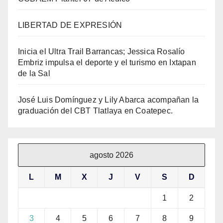
LIBERTAD DE EXPRESIÓN
Inicia el Ultra Trail Barrancas; Jessica Rosalío
Embriz impulsa el deporte y el turismo en Ixtapan
de la Sal
José Luis Domínguez y Lily Abarca acompañan la
graduación del CBT Tlatlaya en Coatepec.
agosto 2026
L
M
X
J
V
S
D
1
2
3
4
5
6
7
8
9