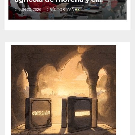
abandono al campo
JUN 23, 2026
VÍCTOR YAÑEZ
mexicano