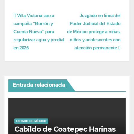
Villa Victoria lanza
Juzgado en línea del
campaña “Borrón y
Poder Judicial del Estado
Cuenta Nueva” para
de México protege a niñas,
regularizar agua y predial
niños y adolescentes con
en 2026
atención permanente
Entrada relacionada
ESTADO DE MÉXICO
Cabildo de Coatepec Harinas