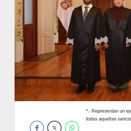
*.- Representan un ej
.
todas aquellas sanci