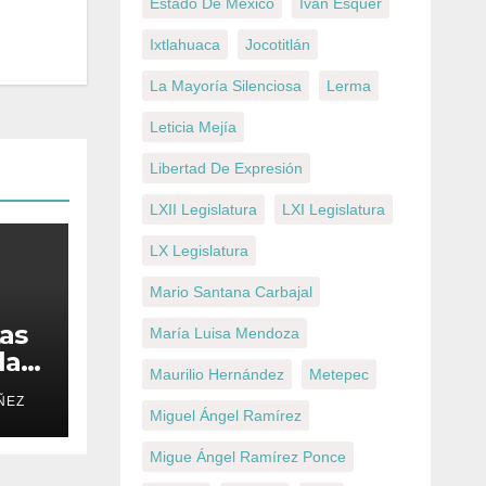
Estado De México
Iván Esquer
Ixtlahuaca
Jocotitlán
La Mayoría Silenciosa
Lerma
Leticia Mejía
Libertad De Expresión
LXII Legislatura
LXI Legislatura
LX Legislatura
Mario Santana Carbajal
tas
María Luisa Mendoza
la
Maurilio Hernández
Metepec
ÑEZ
mpo
Miguel Ángel Ramírez
Migue Ángel Ramírez Ponce