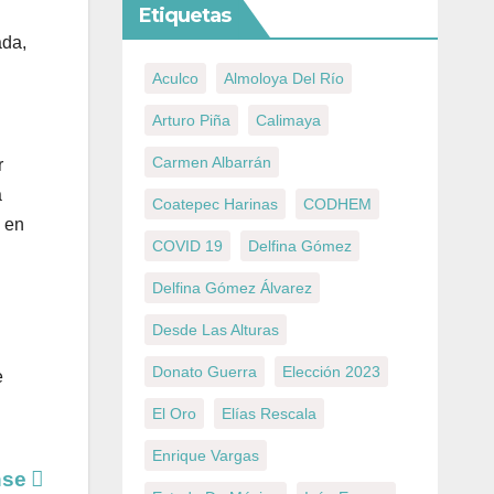
Etiquetas
ada,
Aculco
Almoloya Del Río
Arturo Piña
Calimaya
Carmen Albarrán
r
a
Coatepec Harinas
CODHEM
, en
COVID 19
Delfina Gómez
Delfina Gómez Álvarez
Desde Las Alturas
Donato Guerra
Elección 2023
e
El Oro
Elías Rescala
Enrique Vargas
ense