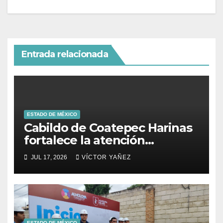
Entrada relacionada
ESTADO DE MÉXICO
Cabildo de Coatepec Harinas
fortalece la atención
ciudadana y la toma de
JUL 17, 2026
VÍCTOR YAÑEZ
decisiones
ESTADO DE MÉXICO