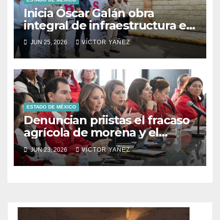
Inicia Óscar Galán obra
integral de infraestructura en
Prolongación León Guzmán
JUN 25, 2026
VÍCTOR YAÑEZ
ESTADO DE MÉXICO
Denuncian priistas el fracaso
agrícola de morena y el
abandono al campo
JUN 23, 2026
VÍCTOR YAÑEZ
mexicano