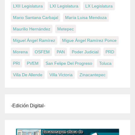
LXII Legislatura
LXI Legislatura
LX Legislatura
Mario Santana Carbajal
María Luisa Mendoza
Maurilio Hernández
Metepec
Miguel Ángel Ramírez
Migue Ángel Ramírez Ponce
Morena
OSFEM
PAN
Poder Judicial
PRD
PRI
PVEM
San Felipe Del Progreso
Toluca
Villa De Allende
Villa Victoria
Zinacantepec
-Edición Digital-