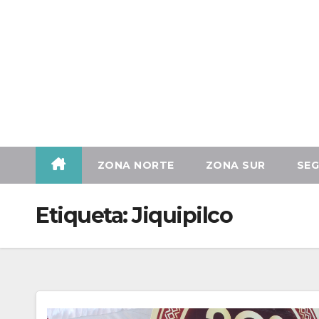
Vie. Ago 7th, 2026
ZONA NORTE
ZONA SUR
SEG
Etiqueta:
Jiquipilco