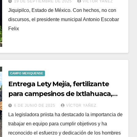
19 DE SEPTIEMBRE DE 2025
VÍCTOR YAÑEZ
Jiquipilco, Estado de México. Con hechos, no con
discursos, el presidente municipal Antonio Escobar
Felix
CAMPO MEXIQUENSE
Entrega Lety Mejía, fertilizante
para campesinos de Ixtlahuaca,
Jiquipilco y San Felipe del
6 DE JUNIO DE 2025
VÍCTOR YAÑEZ
Progreso.
La legisladora priista ha destacado la importancia de
trabajar en equipo para cumplir objetivos y ha
reconocido el esfuerzo y dedicación de los hombres