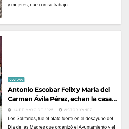
y mujeres, que con su trabajo…
CULTURA
Antonio Escobar Felix y María del
Carmen Ávila Pérez, echan la casa
por la ventana en el festival del Día
14 DE MAYO DE 2025
VÍCTOR YAÑEZ
de las Madres.
Los Solitarios, fue el plato fuerte en el desayuno del
Día de las Madres que organizó el Ayuntamiento y el