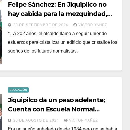
Felipe Sánchez: En Jiquipilco no
hay cabida para la mezquindad,
rencor u odio
28 DE SEPTIEMBRE DE 2024
VÍCTOR YAÑEZ
*.- A 202 años, el alcalde llamo a seguir uniendo
esfuerzos para cristalizar un edificio que cristalice los
sueños de los futuros normalistas.
EDUCACIÓN
Jiquipilco da un paso adelante;
Cuenta con Escuela Normal
Superior
26 DE AGOSTO DE 2024
VÍCTOR YAÑEZ
Era un sueño anhelado desde 1984 pero no se había