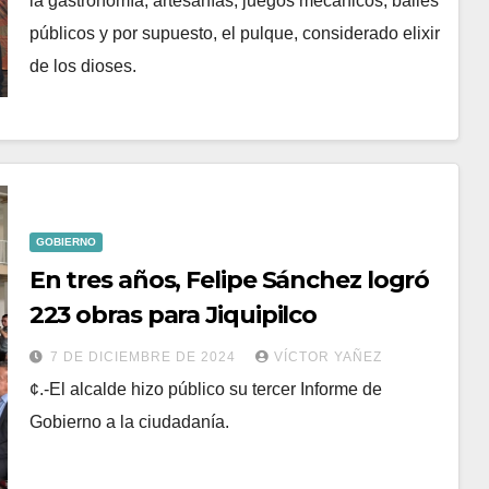
la gastronomía, artesanías, juegos mecánicos, bailes
públicos y por supuesto, el pulque, considerado elixir
de los dioses.
GOBIERNO
En tres años, Felipe Sánchez logró
223 obras para Jiquipilco
7 DE DICIEMBRE DE 2024
VÍCTOR YAÑEZ
¢.-El alcalde hizo público su tercer Informe de
Gobierno a la ciudadanía.