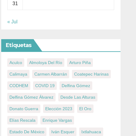
31
« Jul
Etiquetas
Aculco
Almoloya Del Río
Arturo Piña
Calimaya
Carmen Albarrán
Coatepec Harinas
CODHEM
COVID 19
Delfina Gómez
Delfina Gómez Álvarez
Desde Las Alturas
Donato Guerra
Elección 2023
El Oro
Elías Rescala
Enrique Vargas
Estado De México
Iván Esquer
Ixtlahuaca