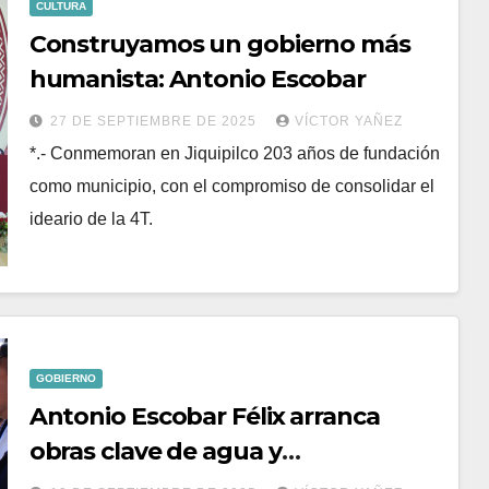
CULTURA
Construyamos un gobierno más
humanista: Antonio Escobar
27 DE SEPTIEMBRE DE 2025
VÍCTOR YAÑEZ
*.- Conmemoran en Jiquipilco 203 años de fundación
como municipio, con el compromiso de consolidar el
ideario de la 4T.
GOBIERNO
Antonio Escobar Félix arranca
obras clave de agua y
pavimentación en Jiquipilco