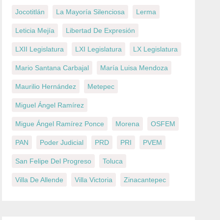
Jocotitlán
La Mayoría Silenciosa
Lerma
Leticia Mejía
Libertad De Expresión
LXII Legislatura
LXI Legislatura
LX Legislatura
Mario Santana Carbajal
María Luisa Mendoza
Maurilio Hernández
Metepec
Miguel Ángel Ramírez
Migue Ángel Ramírez Ponce
Morena
OSFEM
PAN
Poder Judicial
PRD
PRI
PVEM
San Felipe Del Progreso
Toluca
Villa De Allende
Villa Victoria
Zinacantepec