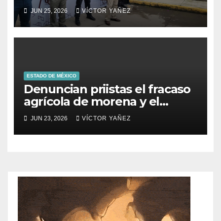
Prolongación León Guzmán
JUN 25, 2026
VÍCTOR YAÑEZ
ESTADO DE MÉXICO
Denuncian priistas el fracaso
agrícola de morena y el
abandono al campo
JUN 23, 2026
VÍCTOR YAÑEZ
mexicano