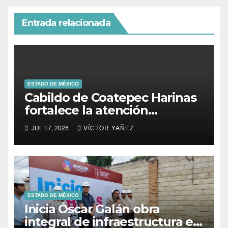
Entrada relacionada
ESTADO DE MÉXICO
Cabildo de Coatepec Harinas
fortalece la atención
ciudadana y la toma de
JUL 17, 2026
VÍCTOR YAÑEZ
decisiones
ESTADO DE MÉXICO
Inicia Óscar Galán obra
integral de infraestructura en