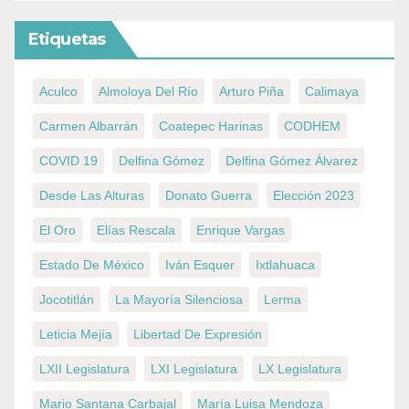
Etiquetas
Aculco
Almoloya Del Río
Arturo Piña
Calimaya
Carmen Albarrán
Coatepec Harinas
CODHEM
COVID 19
Delfina Gómez
Delfina Gómez Álvarez
Desde Las Alturas
Donato Guerra
Elección 2023
El Oro
Elías Rescala
Enrique Vargas
Estado De México
Iván Esquer
Ixtlahuaca
Jocotitlán
La Mayoría Silenciosa
Lerma
Leticia Mejía
Libertad De Expresión
LXII Legislatura
LXI Legislatura
LX Legislatura
Mario Santana Carbajal
María Luisa Mendoza