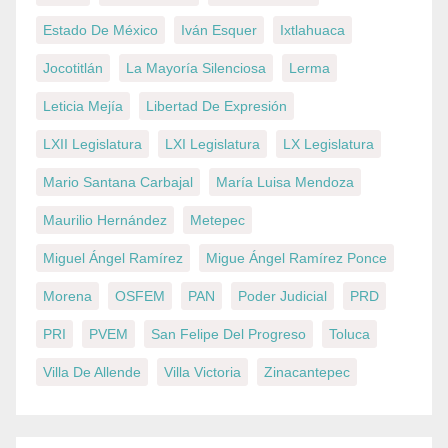
Estado De México
Iván Esquer
Ixtlahuaca
Jocotitlán
La Mayoría Silenciosa
Lerma
Leticia Mejía
Libertad De Expresión
LXII Legislatura
LXI Legislatura
LX Legislatura
Mario Santana Carbajal
María Luisa Mendoza
Maurilio Hernández
Metepec
Miguel Ángel Ramírez
Migue Ángel Ramírez Ponce
Morena
OSFEM
PAN
Poder Judicial
PRD
PRI
PVEM
San Felipe Del Progreso
Toluca
Villa De Allende
Villa Victoria
Zinacantepec