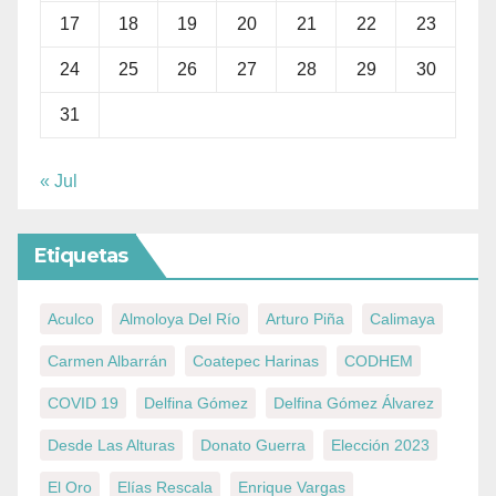
17
18
19
20
21
22
23
24
25
26
27
28
29
30
31
« Jul
Etiquetas
Aculco
Almoloya Del Río
Arturo Piña
Calimaya
Carmen Albarrán
Coatepec Harinas
CODHEM
COVID 19
Delfina Gómez
Delfina Gómez Álvarez
Desde Las Alturas
Donato Guerra
Elección 2023
El Oro
Elías Rescala
Enrique Vargas