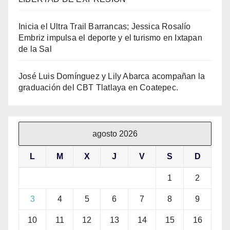
Inicia el Ultra Trail Barrancas; Jessica Rosalío
Embriz impulsa el deporte y el turismo en Ixtapan
de la Sal
José Luis Domínguez y Lily Abarca acompañan la
graduación del CBT Tlatlaya en Coatepec.
agosto 2026
L
M
X
J
V
S
D
1
2
3
4
5
6
7
8
9
10
11
12
13
14
15
16