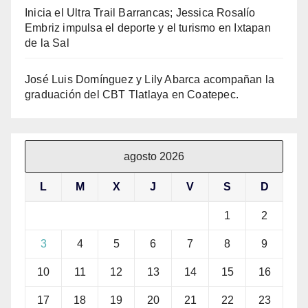
Inicia el Ultra Trail Barrancas; Jessica Rosalío
Embriz impulsa el deporte y el turismo en Ixtapan
de la Sal
José Luis Domínguez y Lily Abarca acompañan la
graduación del CBT Tlatlaya en Coatepec.
agosto 2026
L
M
X
J
V
S
D
1
2
3
4
5
6
7
8
9
10
11
12
13
14
15
16
17
18
19
20
21
22
23