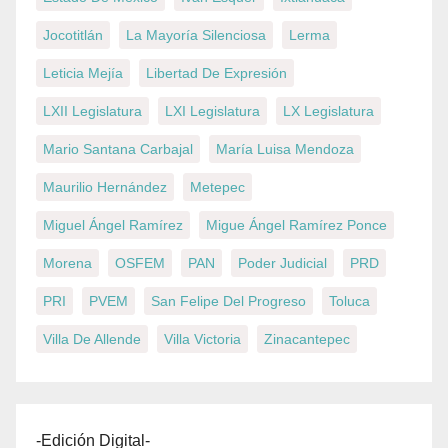
Jocotitlán
La Mayoría Silenciosa
Lerma
Leticia Mejía
Libertad De Expresión
LXII Legislatura
LXI Legislatura
LX Legislatura
Mario Santana Carbajal
María Luisa Mendoza
Maurilio Hernández
Metepec
Miguel Ángel Ramírez
Migue Ángel Ramírez Ponce
Morena
OSFEM
PAN
Poder Judicial
PRD
PRI
PVEM
San Felipe Del Progreso
Toluca
Villa De Allende
Villa Victoria
Zinacantepec
-Edición Digital-