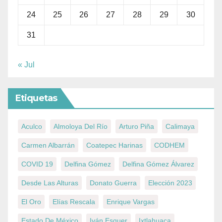
24
25
26
27
28
29
30
31
« Jul
Etiquetas
Aculco
Almoloya Del Río
Arturo Piña
Calimaya
Carmen Albarrán
Coatepec Harinas
CODHEM
COVID 19
Delfina Gómez
Delfina Gómez Álvarez
Desde Las Alturas
Donato Guerra
Elección 2023
El Oro
Elías Rescala
Enrique Vargas
Estado De México
Iván Esquer
Ixtlahuaca