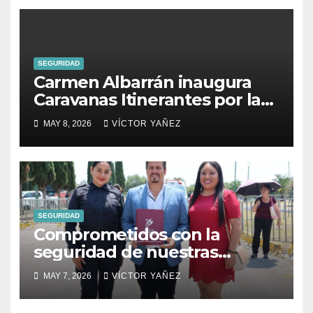
SEGURIDAD
Carmen Albarrán inaugura
Caravanas Itinerantes por la
Justicia Social en Donato
MAY 8, 2026
VÍCTOR YAÑEZ
Guerra
SEGURIDAD
Comprometidos con la
seguridad de nuestras
familias.
MAY 7, 2026
VÍCTOR YAÑEZ