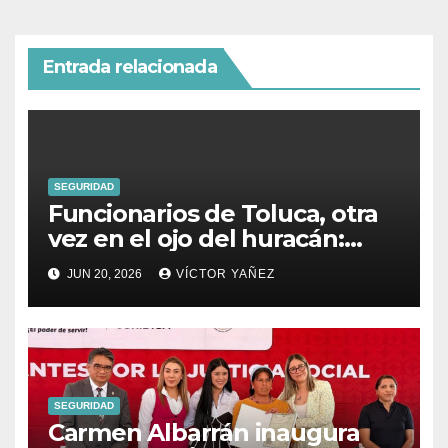
Entrada relacionada
SEGURIDAD
Funcionarios de Toluca, otra
vez en el ojo del huracán:
denuncian a secretario del
JUN 20, 2026
VÍCTOR YAÑEZ
Ayuntamiento por presunto
abuso sexual
SEGURIDAD
Carmen Albarrán inaugura