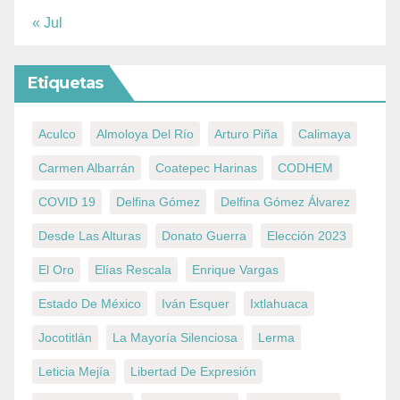
« Jul
Etiquetas
Aculco
Almoloya Del Río
Arturo Piña
Calimaya
Carmen Albarrán
Coatepec Harinas
CODHEM
COVID 19
Delfina Gómez
Delfina Gómez Álvarez
Desde Las Alturas
Donato Guerra
Elección 2023
El Oro
Elías Rescala
Enrique Vargas
Estado De México
Iván Esquer
Ixtlahuaca
Jocotitlán
La Mayoría Silenciosa
Lerma
Leticia Mejía
Libertad De Expresión