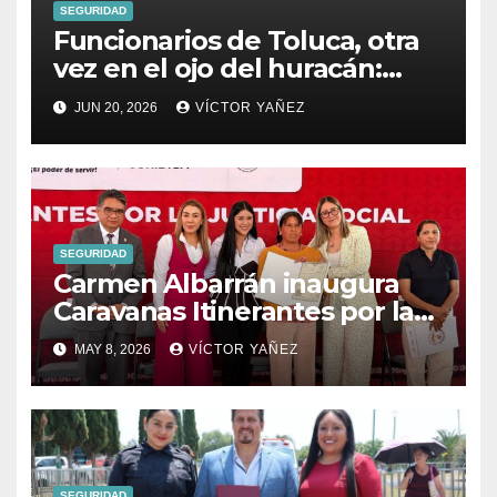
SEGURIDAD
Funcionarios de Toluca, otra
vez en el ojo del huracán:
denuncian a secretario del
JUN 20, 2026
VÍCTOR YAÑEZ
Ayuntamiento por presunto
abuso sexual
SEGURIDAD
Carmen Albarrán inaugura
Caravanas Itinerantes por la
Justicia Social en Donato
MAY 8, 2026
VÍCTOR YAÑEZ
Guerra
SEGURIDAD