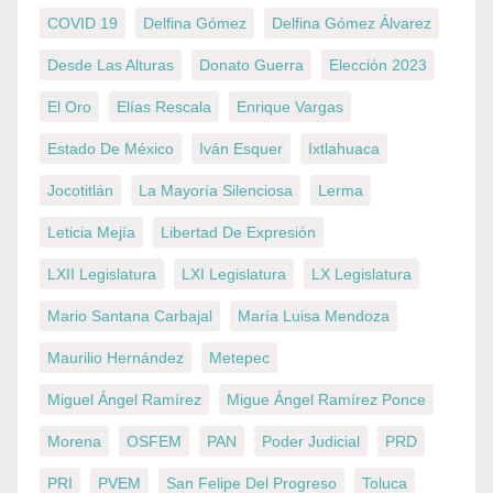
COVID 19
Delfina Gómez
Delfina Gómez Álvarez
Desde Las Alturas
Donato Guerra
Elección 2023
El Oro
Elías Rescala
Enrique Vargas
Estado De México
Iván Esquer
Ixtlahuaca
Jocotitlán
La Mayoría Silenciosa
Lerma
Leticia Mejía
Libertad De Expresión
LXII Legislatura
LXI Legislatura
LX Legislatura
Mario Santana Carbajal
María Luisa Mendoza
Maurilio Hernández
Metepec
Miguel Ángel Ramírez
Migue Ángel Ramírez Ponce
Morena
OSFEM
PAN
Poder Judicial
PRD
PRI
PVEM
San Felipe Del Progreso
Toluca