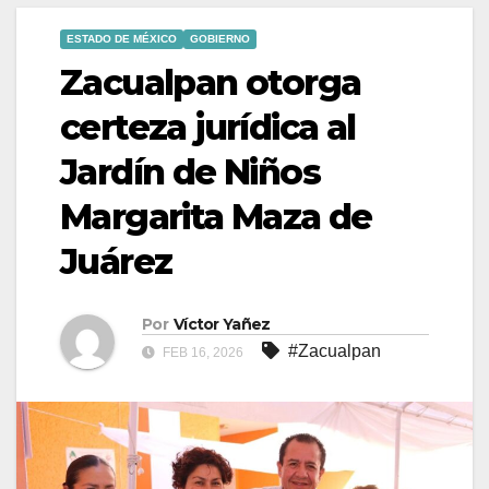
ESTADO DE MÉXICO
GOBIERNO
Zacualpan otorga
certeza jurídica al
Jardín de Niños
Margarita Maza de
Juárez
Por
Víctor Yañez
#Zacualpan
FEB 16, 2026