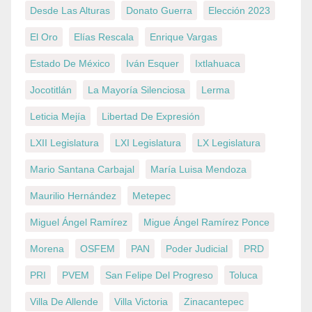
Desde Las Alturas
Donato Guerra
Elección 2023
El Oro
Elías Rescala
Enrique Vargas
Estado De México
Iván Esquer
Ixtlahuaca
Jocotitlán
La Mayoría Silenciosa
Lerma
Leticia Mejía
Libertad De Expresión
LXII Legislatura
LXI Legislatura
LX Legislatura
Mario Santana Carbajal
María Luisa Mendoza
Maurilio Hernández
Metepec
Miguel Ángel Ramírez
Migue Ángel Ramírez Ponce
Morena
OSFEM
PAN
Poder Judicial
PRD
PRI
PVEM
San Felipe Del Progreso
Toluca
Villa De Allende
Villa Victoria
Zinacantepec