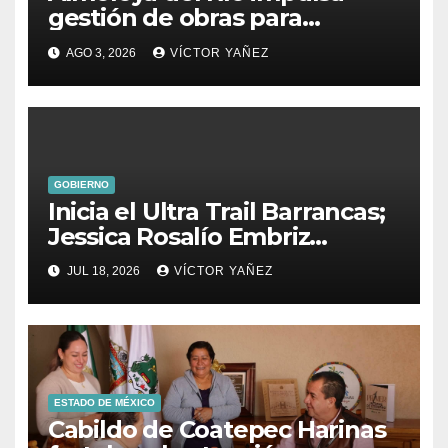
gestión de obras para
fortalecer el desarrollo del
AGO 3, 2026
VÍCTOR YAÑEZ
municipio
GOBIERNO
Inicia el Ultra Trail Barrancas;
Jessica Rosalío Embriz
impulsa el deporte y el
JUL 18, 2026
VÍCTOR YAÑEZ
turismo en Ixtapan de la Sal
ESTADO DE MÉXICO
Cabildo de Coatepec Harinas