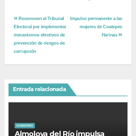
Reconocen al Tribunal
Impulso permanente a las
Electoral por implementar
mujeres de Coatepec
mecanismos efectivos de
Harinas
prevención de riesgos de
corrupción
Entrada relacionada
GOBIERNO
Almoloya del Río impulsa