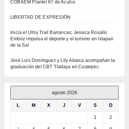
COBAEM Plantel 67 de Aculco
LIBERTAD DE EXPRESIÓN
Inicia el Ultra Trail Barrancas; Jessica Rosalío
Embriz impulsa el deporte y el turismo en Ixtapan
de la Sal
José Luis Domínguez y Lily Abarca acompañan la
graduación del CBT Tlatlaya en Coatepec.
agosto 2026
L
M
X
J
V
S
D
1
2