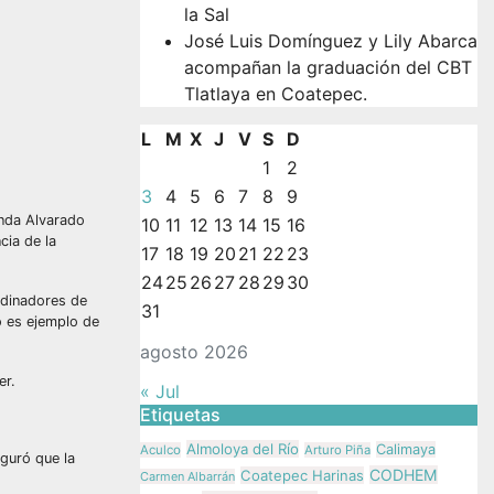
la Sal
José Luis Domínguez y Lily Abarca
acompañan la graduación del CBT
Tlatlaya en Coatepec.
L
M
X
J
V
S
D
1
2
3
4
5
6
7
8
9
enda Alvarado
10
11
12
13
14
15
16
cia de la
17
18
19
20
21
22
23
24
25
26
27
28
29
30
ordinadores de
31
o es ejemplo de
agosto 2026
er.
« Jul
Etiquetas
Almoloya del Río
Calimaya
Aculco
Arturo Piña
eguró que la
CODHEM
Coatepec Harinas
Carmen Albarrán