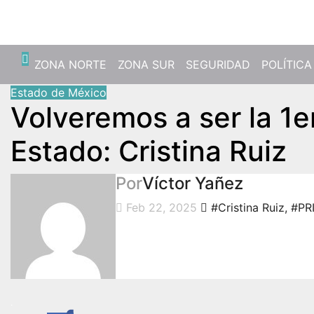
Sáb. Ago 8th, 2026
ZONA NORTE
ZONA SUR
SEGURIDAD
POLÍTICA
Estado de México
Volveremos a ser la 1er
Estado: Cristina Ruiz
Por
Víctor Yañez
Feb 22, 2025
#Cristina Ruiz
,
#PR
.