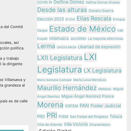
Delfina Gómez
COVID 19
Delfina Gómez Álvarez
Desde las alturas
Donato Guerra
Elías Rescala
Elección 2023
El Oro
Enrique
Estado de México
ta del Comité
Vargas
Iván
Ixtlahuaca
Jocotitlán
Esquer
La mayoría silenciosa
ocales, así
Lerma
Libertad de expresión
Leticia Mejía
ción política.
LXI
LXII Legislatura
a y trabajo
 la dirigente
Legislatura
LX Legislatura
ez Villanueva y
María Luisa Mendoza
Mario Santana Carbajal
 la grandeza al
Maurilio Hernández
Metepec
Miguel
Migue Ángel Ramírez Ponce
Ángel Ramírez
país es de calle
Morena
PAN
Poder Judicial
OSFEM
PRI
Toluca
PRD
PVEM
San Felipe del Progreso
Villa Victoria
Villa de Allende
Zinacantepec