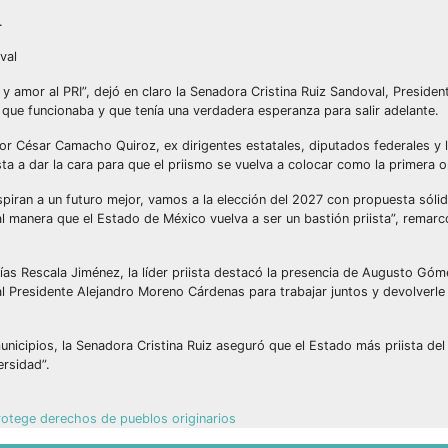
.
val
 amor al PRI”, dejó en claro la Senadora Cristina Ruiz Sandoval, Presiden
 que funcionaba y que tenía una verdadera esperanza para salir adelante.
or César Camacho Quiroz, ex dirigentes estatales, diputados federales y l
a a dar la cara para que el priismo se vuelva a colocar como la primera op
iran a un futuro mejor, vamos a la elección del 2027 con propuesta sólid
l manera que el Estado de México vuelva a ser un bastión priista”, remarcó
ías Rescala Jiménez, la líder priista destacó la presencia de Augusto Góm
 al Presidente Alejandro Moreno Cárdenas para trabajar juntos y devolverle
unicipios, la Senadora Cristina Ruiz aseguró que el Estado más priista del 
ersidad”.
rotege derechos de pueblos originarios