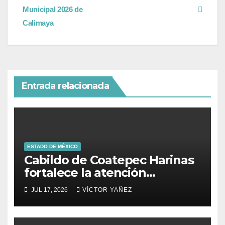
Municipal 2026 de
Calimaya
Entrada relacionada
ESTADO DE MÉXICO
Cabildo de Coatepec Harinas
fortalece la atención
ciudadana y la toma de
JUL 17, 2026
VÍCTOR YAÑEZ
decisiones