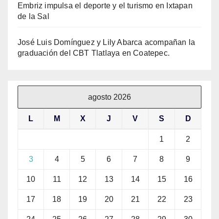
Embriz impulsa el deporte y el turismo en Ixtapan
de la Sal
José Luis Domínguez y Lily Abarca acompañan la
graduación del CBT Tlatlaya en Coatepec.
agosto 2026
L
M
X
J
V
S
D
1
2
3
4
5
6
7
8
9
10
11
12
13
14
15
16
17
18
19
20
21
22
23