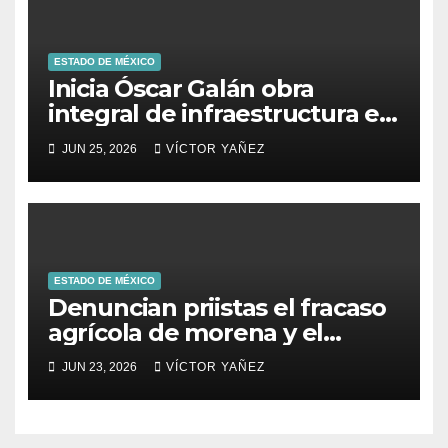
ESTADO DE MÉXICO
Inicia Óscar Galán obra
integral de infraestructura en
Prolongación León Guzmán
JUN 25, 2026
VÍCTOR YAÑEZ
ESTADO DE MÉXICO
Denuncian priistas el fracaso
agrícola de morena y el
abandono al campo
JUN 23, 2026
VÍCTOR YAÑEZ
mexicano