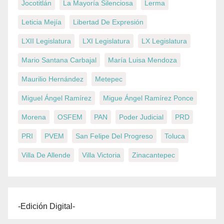
Jocotitlán
La Mayoría Silenciosa
Lerma
Leticia Mejía
Libertad De Expresión
LXII Legislatura
LXI Legislatura
LX Legislatura
Mario Santana Carbajal
María Luisa Mendoza
Maurilio Hernández
Metepec
Miguel Ángel Ramírez
Migue Ángel Ramírez Ponce
Morena
OSFEM
PAN
Poder Judicial
PRD
PRI
PVEM
San Felipe Del Progreso
Toluca
Villa De Allende
Villa Victoria
Zinacantepec
-Edición Digital-