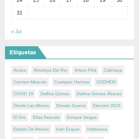
24
25
26
27
28
29
30
31
« Jul
Etiquetas
Aculco
Almoloya Del Río
Arturo Piña
Calimaya
Carmen Albarrán
Coatepec Harinas
CODHEM
COVID 19
Delfina Gómez
Delfina Gómez Álvarez
Desde Las Alturas
Donato Guerra
Elección 2023
El Oro
Elías Rescala
Enrique Vargas
Estado De México
Iván Esquer
Ixtlahuaca