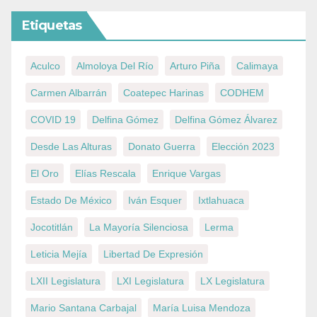
Etiquetas
Aculco
Almoloya Del Río
Arturo Piña
Calimaya
Carmen Albarrán
Coatepec Harinas
CODHEM
COVID 19
Delfina Gómez
Delfina Gómez Álvarez
Desde Las Alturas
Donato Guerra
Elección 2023
El Oro
Elías Rescala
Enrique Vargas
Estado De México
Iván Esquer
Ixtlahuaca
Jocotitlán
La Mayoría Silenciosa
Lerma
Leticia Mejía
Libertad De Expresión
LXII Legislatura
LXI Legislatura
LX Legislatura
Mario Santana Carbajal
María Luisa Mendoza