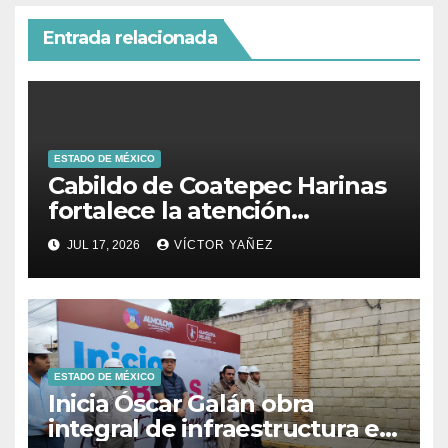
Entrada relacionada
ESTADO DE MÉXICO
Cabildo de Coatepec Harinas
fortalece la atención
ciudadana y la toma de
JUL 17, 2026
VÍCTOR YAÑEZ
decisiones
ESTADO DE MÉXICO
Inicia Óscar Galán obra
integral de infraestructura en