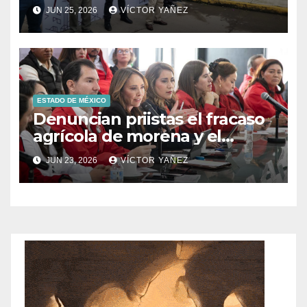
Prolongación León Guzmán
JUN 25, 2026
VÍCTOR YAÑEZ
ESTADO DE MÉXICO
Denuncian priistas el fracaso
agrícola de morena y el
abandono al campo
JUN 23, 2026
VÍCTOR YAÑEZ
mexicano