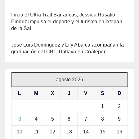
Inicia el Ultra Trail Barrancas; Jessica Rosalío
Embriz impulsa el deporte y el turismo en Ixtapan
de la Sal
José Luis Domínguez y Lily Abarca acompañan la
graduación del CBT Tlatlaya en Coatepec.
agosto 2026
L
M
X
J
V
S
D
1
2
3
4
5
6
7
8
9
10
11
12
13
14
15
16