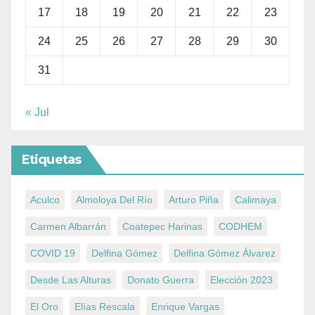
17
18
19
20
21
22
23
24
25
26
27
28
29
30
31
« Jul
Etiquetas
Aculco
Almoloya Del Río
Arturo Piña
Calimaya
Carmen Albarrán
Coatepec Harinas
CODHEM
COVID 19
Delfina Gómez
Delfina Gómez Álvarez
Desde Las Alturas
Donato Guerra
Elección 2023
El Oro
Elías Rescala
Enrique Vargas