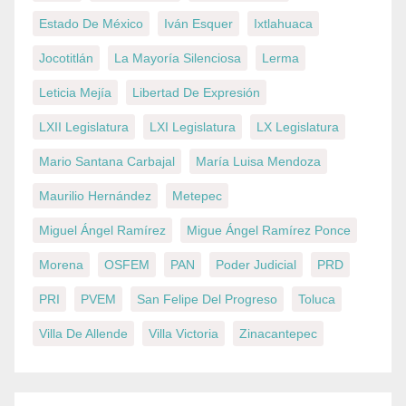
Estado De México
Iván Esquer
Ixtlahuaca
Jocotitlán
La Mayoría Silenciosa
Lerma
Leticia Mejía
Libertad De Expresión
LXII Legislatura
LXI Legislatura
LX Legislatura
Mario Santana Carbajal
María Luisa Mendoza
Maurilio Hernández
Metepec
Miguel Ángel Ramírez
Migue Ángel Ramírez Ponce
Morena
OSFEM
PAN
Poder Judicial
PRD
PRI
PVEM
San Felipe Del Progreso
Toluca
Villa De Allende
Villa Victoria
Zinacantepec