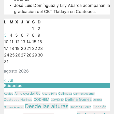
José Luis Domínguez y Lily Abarca acompañan la
graduación del CBT Tlatlaya en Coatepec.
L
M
X
J
V
S
D
1
2
3
4
5
6
7
8
9
10
11
12
13
14
15
16
17
18
19
20
21
22
23
24
25
26
27
28
29
30
31
agosto 2026
« Jul
Etiquetas
Almoloya del Río
Calimaya
Aculco
Arturo Piña
Carmen Albarrán
Delfina Gómez
CODHEM
Coatepec Harinas
COVID 19
Delfina
Desde las alturas
Elección
Donato Guerra
Gómez Álvarez