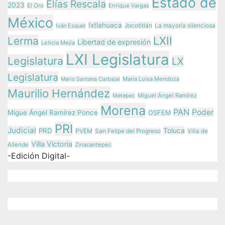
Estado de
Elías Rescala
2023
El Oro
Enrique Vargas
México
Ixtlahuaca
Jocotitlán
Iván Esquer
La mayoría silenciosa
LXII
Lerma
Libertad de expresión
Leticia Mejía
LXI Legislatura
Legislatura
LX
Legislatura
María Luisa Mendoza
Mario Santana Carbajal
Maurilio Hernández
Metepec
Miguel Ángel Ramírez
Morena
PAN
Poder
Migue Ángel Ramírez Ponce
OSFEM
PRI
Judicial
Toluca
PRD
PVEM
San Felipe del Progreso
Villa de
Villa Victoria
Allende
Zinacantepec
-Edición Digital-