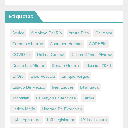
Etiquetas
Aculco
Almoloya Del Río
Arturo Piña
Calimaya
Carmen Albarrán
Coatepec Harinas
CODHEM
COVID 19
Delfina Gómez
Delfina Gómez Álvarez
Desde Las Alturas
Donato Guerra
Elección 2023
El Oro
Elías Rescala
Enrique Vargas
Estado De México
Iván Esquer
Ixtlahuaca
Jocotitlán
La Mayoría Silenciosa
Lerma
Leticia Mejía
Libertad De Expresión
LXII Legislatura
LXI Legislatura
LX Legislatura