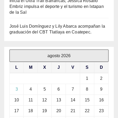
Inicia el Ultra Trail Barrancas; Jessica Rosalío
Embriz impulsa el deporte y el turismo en Ixtapan
de la Sal
José Luis Domínguez y Lily Abarca acompañan la
graduación del CBT Tlatlaya en Coatepec.
agosto 2026
L
M
X
J
V
S
D
1
2
3
4
5
6
7
8
9
10
11
12
13
14
15
16
17
18
19
20
21
22
23