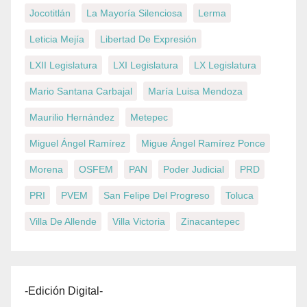
Jocotitlán
La Mayoría Silenciosa
Lerma
Leticia Mejía
Libertad De Expresión
LXII Legislatura
LXI Legislatura
LX Legislatura
Mario Santana Carbajal
María Luisa Mendoza
Maurilio Hernández
Metepec
Miguel Ángel Ramírez
Migue Ángel Ramírez Ponce
Morena
OSFEM
PAN
Poder Judicial
PRD
PRI
PVEM
San Felipe Del Progreso
Toluca
Villa De Allende
Villa Victoria
Zinacantepec
-Edición Digital-