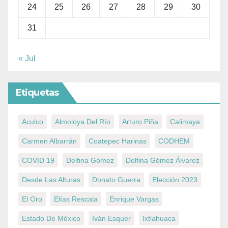
24
25
26
27
28
29
30
31
« Jul
Etiquetas
Aculco
Almoloya Del Río
Arturo Piña
Calimaya
Carmen Albarrán
Coatepec Harinas
CODHEM
COVID 19
Delfina Gómez
Delfina Gómez Álvarez
Desde Las Alturas
Donato Guerra
Elección 2023
El Oro
Elías Rescala
Enrique Vargas
Estado De México
Iván Esquer
Ixtlahuaca