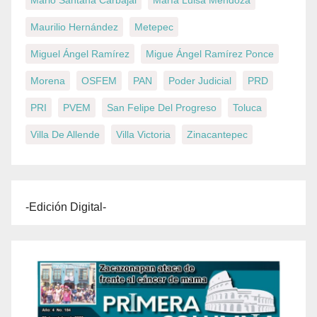
Mario Santana Carbajal
María Luisa Mendoza
Maurilio Hernández
Metepec
Miguel Ángel Ramírez
Migue Ángel Ramírez Ponce
Morena
OSFEM
PAN
Poder Judicial
PRD
PRI
PVEM
San Felipe Del Progreso
Toluca
Villa De Allende
Villa Victoria
Zinacantepec
-Edición Digital-