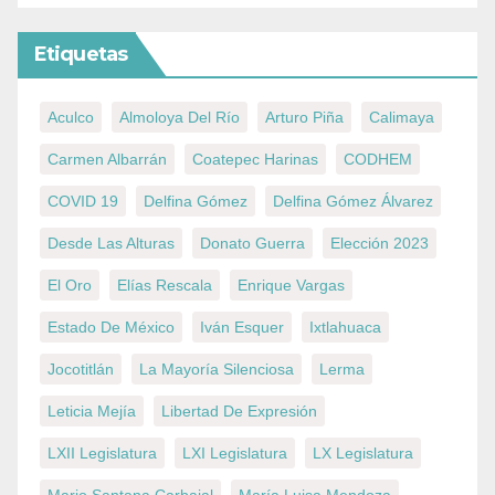
Etiquetas
Aculco
Almoloya Del Río
Arturo Piña
Calimaya
Carmen Albarrán
Coatepec Harinas
CODHEM
COVID 19
Delfina Gómez
Delfina Gómez Álvarez
Desde Las Alturas
Donato Guerra
Elección 2023
El Oro
Elías Rescala
Enrique Vargas
Estado De México
Iván Esquer
Ixtlahuaca
Jocotitlán
La Mayoría Silenciosa
Lerma
Leticia Mejía
Libertad De Expresión
LXII Legislatura
LXI Legislatura
LX Legislatura