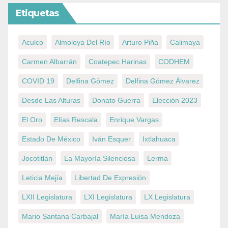
Etiquetas
Aculco
Almoloya Del Río
Arturo Piña
Calimaya
Carmen Albarrán
Coatepec Harinas
CODHEM
COVID 19
Delfina Gómez
Delfina Gómez Álvarez
Desde Las Alturas
Donato Guerra
Elección 2023
El Oro
Elías Rescala
Enrique Vargas
Estado De México
Iván Esquer
Ixtlahuaca
Jocotitlán
La Mayoría Silenciosa
Lerma
Leticia Mejía
Libertad De Expresión
LXII Legislatura
LXI Legislatura
LX Legislatura
Mario Santana Carbajal
María Luisa Mendoza