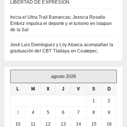
LIBERTAD DE EXPRESIÓN
Inicia el Ultra Trail Barrancas; Jessica Rosalío
Embriz impulsa el deporte y el turismo en Ixtapan
de la Sal
José Luis Domínguez y Lily Abarca acompañan la
graduación del CBT Tlatlaya en Coatepec.
agosto 2026
L
M
X
J
V
S
D
1
2
3
4
5
6
7
8
9
10
11
12
13
14
15
16