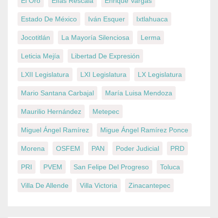
El Oro
Elías Rescala
Enrique Vargas
Estado De México
Iván Esquer
Ixtlahuaca
Jocotitlán
La Mayoría Silenciosa
Lerma
Leticia Mejía
Libertad De Expresión
LXII Legislatura
LXI Legislatura
LX Legislatura
Mario Santana Carbajal
María Luisa Mendoza
Maurilio Hernández
Metepec
Miguel Ángel Ramírez
Migue Ángel Ramírez Ponce
Morena
OSFEM
PAN
Poder Judicial
PRD
PRI
PVEM
San Felipe Del Progreso
Toluca
Villa De Allende
Villa Victoria
Zinacantepec