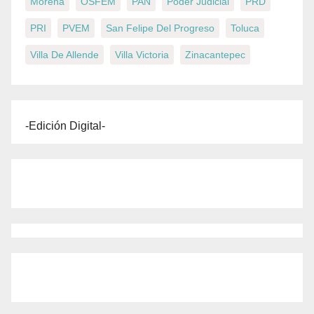
Morena
OSFEM
PAN
Poder Judicial
PRD
PRI
PVEM
San Felipe Del Progreso
Toluca
Villa De Allende
Villa Victoria
Zinacantepec
-Edición Digital-