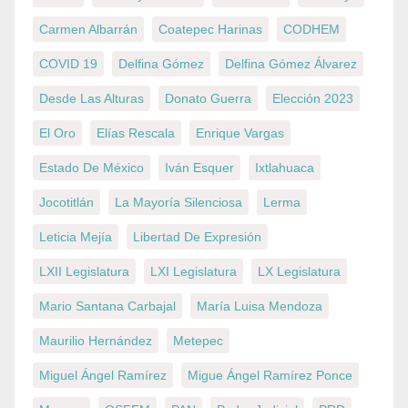
Carmen Albarrán
Coatepec Harinas
CODHEM
COVID 19
Delfina Gómez
Delfina Gómez Álvarez
Desde Las Alturas
Donato Guerra
Elección 2023
El Oro
Elías Rescala
Enrique Vargas
Estado De México
Iván Esquer
Ixtlahuaca
Jocotitlán
La Mayoría Silenciosa
Lerma
Leticia Mejía
Libertad De Expresión
LXII Legislatura
LXI Legislatura
LX Legislatura
Mario Santana Carbajal
María Luisa Mendoza
Maurilio Hernández
Metepec
Miguel Ángel Ramírez
Migue Ángel Ramírez Ponce