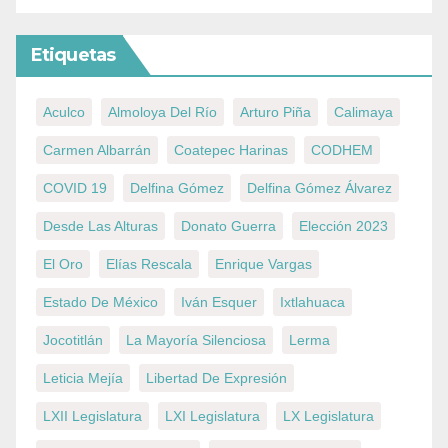
Etiquetas
Aculco
Almoloya Del Río
Arturo Piña
Calimaya
Carmen Albarrán
Coatepec Harinas
CODHEM
COVID 19
Delfina Gómez
Delfina Gómez Álvarez
Desde Las Alturas
Donato Guerra
Elección 2023
El Oro
Elías Rescala
Enrique Vargas
Estado De México
Iván Esquer
Ixtlahuaca
Jocotitlán
La Mayoría Silenciosa
Lerma
Leticia Mejía
Libertad De Expresión
LXII Legislatura
LXI Legislatura
LX Legislatura