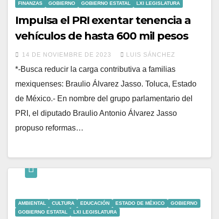
FINANZAS
GOBIERNO
GOBIERNO ESTATAL
LXI LEGISLATURA
Impulsa el PRI exentar tenencia a
vehículos de hasta 600 mil pesos
14 DE NOVIEMBRE DE 2023
LUIS SÁNCHEZ
*-Busca reducir la carga contributiva a familias
mexiquenses: Braulio Álvarez Jasso. Toluca, Estado
de México.- En nombre del grupo parlamentario del
PRI, el diputado Braulio Antonio Álvarez Jasso
propuso reformas…
AMBIENTAL
CULTURA
EDUCACIÓN
ESTADO DE MÉXICO
GOBIERNO
GOBIERNO ESTATAL
LXI LEGISLATURA