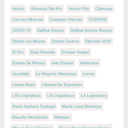
Aculco
Almoloya Del Río
Arturo Piña
Calimaya
Carmen Albarrán
Coatepec Harinas
CODHEM
COVID 19
Delfina Gómez
Delfina Gómez Álvarez
Desde Las Alturas
Donato Guerra
Elección 2023
El Oro
Elías Rescala
Enrique Vargas
Estado De México
Iván Esquer
Ixtlahuaca
Jocotitlán
La Mayoría Silenciosa
Lerma
Leticia Mejía
Libertad De Expresión
LXII Legislatura
LXI Legislatura
LX Legislatura
Mario Santana Carbajal
María Luisa Mendoza
Maurilio Hernández
Metepec
Miguel Ángel Ramírez
Migue Ángel Ramírez Ponce