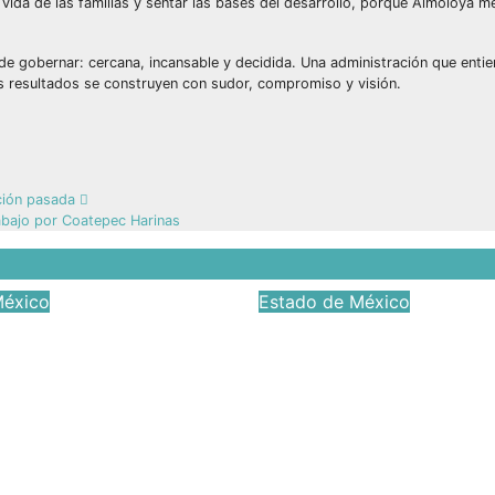
 vida de las familias y sentar las bases del desarrollo, porque Almoloya 
de gobernar: cercana, incansable y decidida. Una administración que entie
os resultados se construyen con sudor, compromiso y visión.
ación pasada
rabajo por Coatepec Harinas
México
Estado de México
Óscar Galán obra
Denuncian priistas
 de
fracaso agrícola d
ructura en
morena y el aband
ación León
campo mexicano
n
Jun 23, 2026
Víctor Yañ
2026
Víctor Yañez