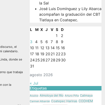
la Sal
José Luis Domínguez y Lily Abarca
acompañan la graduación del CBT
Tlatlaya en Coatepec.
L
M
X
J
V
S
D
1
2
3
4
5
6
7
8
9
discurso, el
10
11
12
13
14
15
16
i calendario.
17
18
19
20
21
22
23
 Linda, donde se
24
25
26
27
28
29
30
31
erno que trabaja
agosto 2026
« Jul
n con la
Etiquetas
Almoloya del Río
Calimaya
Aculco
Arturo Piña
CODHEM
Coatepec Harinas
Carmen Albarrán