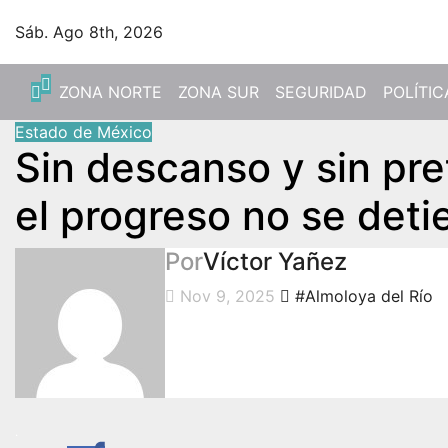
Sáb. Ago 8th, 2026
ZONA NORTE
ZONA SUR
SEGURIDAD
POLÍTIC
Estado de México
Sin descanso y sin pre
el progreso no se deti
Por
Víctor Yañez
Nov 9, 2025
#Almoloya del Río
.