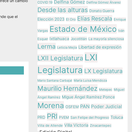
merece un cambio
Delfina Gómez
COVID 19
Delfina Gómez Álvarez
Desde las alturas
Donato Guerra
nde que el
Elías Rescala
Elección 2023
El Oro
Enrique
Estado de México
Vargas
Iván
Ixtlahuaca
Jocotitlán
Esquer
La mayoría silenciosa
Lerma
Libertad de expresión
Leticia Mejía
LXI
LXII Legislatura
Legislatura
LX Legislatura
María Luisa Mendoza
Mario Santana Carbajal
 el
Maurilio Hernández
Metepec
Miguel
e
Migue Ángel Ramírez Ponce
Ángel Ramírez
ono al
Morena
PAN
Poder Judicial
OSFEM
PRI
Toluca
PRD
PVEM
San Felipe del Progreso
ez
Villa Victoria
Villa de Allende
Zinacantepec