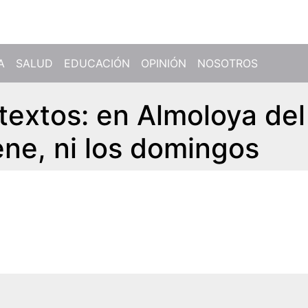
A
SALUD
EDUCACIÓN
OPINIÓN
NOSOTROS
textos: en Almoloya del
ene, ni los domingos