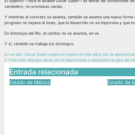
El objetivo —dice el alcalde Óscar Galán— es elevar las condiciones de
verdadero, no promesas vacías.
Y mientras el concreto se asienta, también se asienta una nueva forma 
progreso no espera al lunes, que el desarrollo no se improvisa y que l
En Almoloya del Río, el cambio no se anuncia, se ve.
Y sí, también se trabaja los domingos.
En un año, Óscar Galán supera lo hecho en tres años por la administr
Toño Díaz impulsa obras de infraestructura y educación en gira de t
Entrada relacionada
Estado de México
Estado de 
Cabildo de Coatepec
Inicia 
Harinas fortalece la
integral
atención ciudadana y la
infraest
toma de decisiones
Prolong
Guzmá
Jul 17, 2026
Víctor Yañez
Jun 25, 