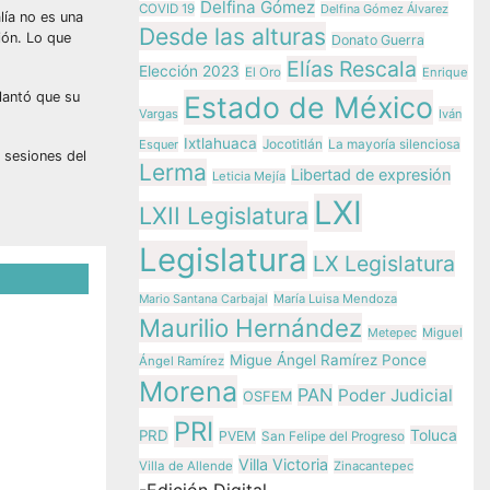
Delfina Gómez
COVID 19
Delfina Gómez Álvarez
lía no es una
Desde las alturas
ión. Lo que
Donato Guerra
Elías Rescala
Elección 2023
El Oro
Enrique
elantó que su
Estado de México
Vargas
Iván
Ixtlahuaca
Jocotitlán
Esquer
La mayoría silenciosa
e sesiones del
Lerma
Libertad de expresión
Leticia Mejía
LXI
LXII Legislatura
Legislatura
LX Legislatura
María Luisa Mendoza
Mario Santana Carbajal
Maurilio Hernández
Metepec
Miguel
 el
Migue Ángel Ramírez Ponce
Ángel Ramírez
e
Morena
PAN
Poder Judicial
OSFEM
ono al
PRI
Toluca
PRD
PVEM
San Felipe del Progreso
Villa Victoria
Villa de Allende
Zinacantepec
ez