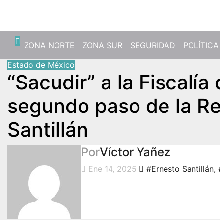
Mié. Ago 5th, 2026
ZONA NORTE
ZONA SUR
SEGURIDAD
POLÍTICA
Estado de México
“Sacudir” a la Fiscalía
segundo paso de la Re
Santillán
Por
Víctor Yañez
Ene 14, 2025
#Ernesto Santillán
,