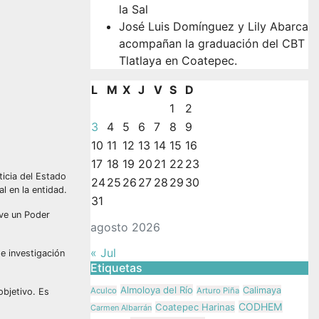
la Sal
José Luis Domínguez y Lily Abarca
acompañan la graduación del CBT
Tlatlaya en Coatepec.
L
M
X
J
V
S
D
1
2
3
4
5
6
7
8
9
10
11
12
13
14
15
16
17
18
19
20
21
22
23
ticia del Estado
24
25
26
27
28
29
30
l en la entidad.
31
rve un Poder
agosto 2026
« Jul
e investigación
Etiquetas
Almoloya del Río
Calimaya
Aculco
Arturo Piña
objetivo. Es
CODHEM
Coatepec Harinas
Carmen Albarrán