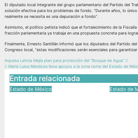
El diputado local integrante del grupo parlamentario del Partido del Tr
solución efectiva para los problemas de fondo. “Durante años, lo único
realmente se necesita es una depuración a fondo”.
Asimismo, el político petista indicó que el fortalecimiento de la Fiscalí
fracción parlamentaria ya trabaja en una propuesta concreta para lograr
Finalmente, Ernesto Santillán informó que los diputados del Partido del
Congreso local, “estas modificaciones serán esenciales para garantizar 
Impulsa Leticia Mejía plan para protección del “Bosque de Agua”
María Luisa Mendoza lleva apoyos a la zona norte del Estado de Méx
Entrada relacionada
Estado de México
Estado de 
Cabildo de Coatepec
Inicia 
Harinas fortalece la
integral
atención ciudadana y la
infraest
toma de decisiones
Prolong
Guzmá
Jul 17, 2026
Víctor Yañez