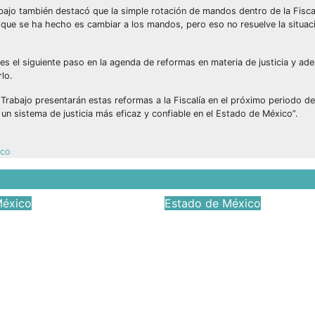
abajo también destacó que la simple rotación de mandos dentro de la Fisca
 que se ha hecho es cambiar a los mandos, pero eso no resuelve la situac
a es el siguiente paso en la agenda de reformas en materia de justicia y ad
lo.
 Trabajo presentarán estas reformas a la Fiscalía en el próximo periodo d
un sistema de justicia más eficaz y confiable en el Estado de México”.
ico
México
Estado de México
Óscar Galán obra
Denuncian priistas
 de
fracaso agrícola d
ructura en
morena y el aband
ación León
campo mexicano
n
Jun 23, 2026
Víctor Yañ