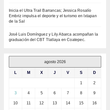
Inicia el Ultra Trail Barrancas; Jessica Rosalío
Embriz impulsa el deporte y el turismo en Ixtapan
de la Sal
José Luis Domínguez y Lily Abarca acompañan la
graduación del CBT Tlatlaya en Coatepec.
agosto 2026
L
M
X
J
V
S
D
1
2
3
4
5
6
7
8
9
10
11
12
13
14
15
16