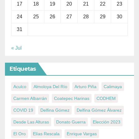
17
18
19
20
21
22
23
24
25
26
27
28
29
30
31
« Jul
Etiquetas
Aculco
Almoloya Del Río
Arturo Piña
Calimaya
Carmen Albarrán
Coatepec Harinas
CODHEM
COVID 19
Delfina Gómez
Delfina Gómez Álvarez
Desde Las Alturas
Donato Guerra
Elección 2023
El Oro
Elías Rescala
Enrique Vargas