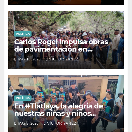
POLÍTICA
Carlos Rogel impulsa obras
de pavimentación en
Yolotepec y Las Golondrinas
MAY 18, 2026
VÍCTOR YAÑEZ
POLÍTICA
En #Tlatlaya, la alegría de
nuestras niñas y niños
siempre será una prioridad.
MAY 8, 2026
VÍCTOR YAÑEZ