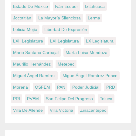
Estado De México
Iván Esquer
Ixtlahuaca
Jocotitlán
La Mayoría Silenciosa
Lerma
Leticia Mejía
Libertad De Expresión
LXII Legislatura
LXI Legislatura
LX Legislatura
Mario Santana Carbajal
María Luisa Mendoza
Maurilio Hernández
Metepec
Miguel Ángel Ramírez
Migue Ángel Ramírez Ponce
Morena
OSFEM
PAN
Poder Judicial
PRD
PRI
PVEM
San Felipe Del Progreso
Toluca
Villa De Allende
Villa Victoria
Zinacantepec