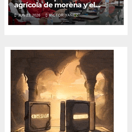
agrícola de morena y el
abandono al campo
JUN 23, 2026
VÍCTOR YAÑEZ
mexicano