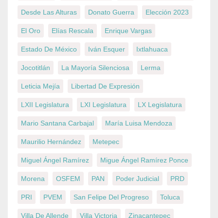
Desde Las Alturas
Donato Guerra
Elección 2023
El Oro
Elías Rescala
Enrique Vargas
Estado De México
Iván Esquer
Ixtlahuaca
Jocotitlán
La Mayoría Silenciosa
Lerma
Leticia Mejía
Libertad De Expresión
LXII Legislatura
LXI Legislatura
LX Legislatura
Mario Santana Carbajal
María Luisa Mendoza
Maurilio Hernández
Metepec
Miguel Ángel Ramírez
Migue Ángel Ramírez Ponce
Morena
OSFEM
PAN
Poder Judicial
PRD
PRI
PVEM
San Felipe Del Progreso
Toluca
Villa De Allende
Villa Victoria
Zinacantepec