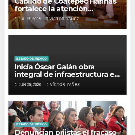
Cabildo de Coatepec Harinas
fortalece la atención
ciudadana y la toma de
JUL 17, 2026
VÍCTOR YAÑEZ
decisiones
ESTADO DE MÉXICO
Inicia Óscar Galán obra
integral de infraestructura en
Prolongación León Guzmán
JUN 25, 2026
VÍCTOR YAÑEZ
ESTADO DE MÉXICO
Denuncian priistas el fracaso