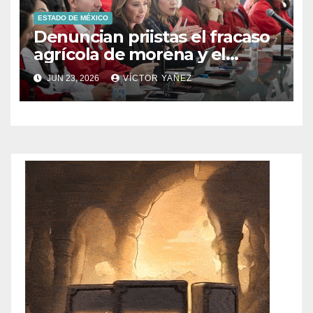
ESTADO DE MÉXICO
Denuncian priistas el fracaso
agrícola de morena y el
abandono al campo
JUN 23, 2026
VÍCTOR YAÑEZ
mexicano