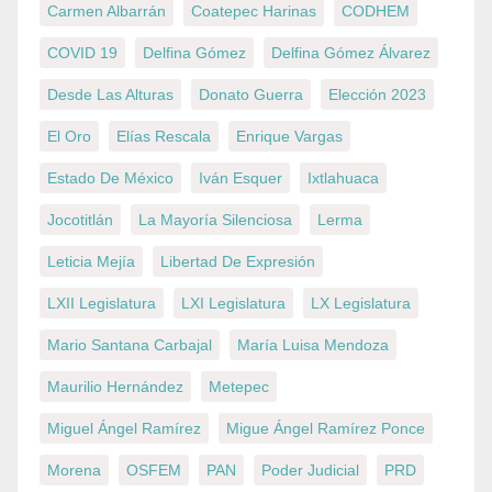
Carmen Albarrán
Coatepec Harinas
CODHEM
COVID 19
Delfina Gómez
Delfina Gómez Álvarez
Desde Las Alturas
Donato Guerra
Elección 2023
El Oro
Elías Rescala
Enrique Vargas
Estado De México
Iván Esquer
Ixtlahuaca
Jocotitlán
La Mayoría Silenciosa
Lerma
Leticia Mejía
Libertad De Expresión
LXII Legislatura
LXI Legislatura
LX Legislatura
Mario Santana Carbajal
María Luisa Mendoza
Maurilio Hernández
Metepec
Miguel Ángel Ramírez
Migue Ángel Ramírez Ponce
Morena
OSFEM
PAN
Poder Judicial
PRD