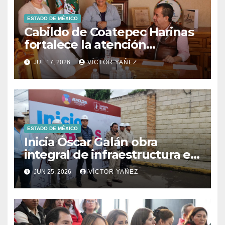
ESTADO DE MÉXICO
Cabildo de Coatepec Harinas
fortalece la atención
ciudadana y la toma de
JUL 17, 2026
VÍCTOR YAÑEZ
decisiones
ESTADO DE MÉXICO
Inicia Óscar Galán obra
integral de infraestructura en
Prolongación León Guzmán
JUN 25, 2026
VÍCTOR YAÑEZ