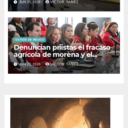
JUN 25, 2026
VÍCTOR YAÑEZ
ESTADO DE MÉXICO
Denuncian priistas el fracaso
agrícola de morena y el
abandono al campo
JUN 23, 2026
VÍCTOR YAÑEZ
mexicano