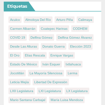
Etiquetas
Aculco
Almoloya Del Río
Arturo Piña
Calimaya
Carmen Albarrán
Coatepec Harinas
CODHEM
COVID 19
Delfina Gómez
Delfina Gómez Álvarez
Desde Las Alturas
Donato Guerra
Elección 2023
El Oro
Elías Rescala
Enrique Vargas
Estado De México
Iván Esquer
Ixtlahuaca
Jocotitlán
La Mayoría Silenciosa
Lerma
Leticia Mejía
Libertad De Expresión
LXII Legislatura
LXI Legislatura
LX Legislatura
Mario Santana Carbajal
María Luisa Mendoza