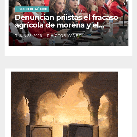
ESTADO DE MÉXICO
Denuncian priistas el fracaso
agrícola de morena y el
abandono al campo
JUN 23, 2026
VÍCTOR YAÑEZ
mexicano