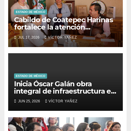
ESTADO DE MÉXICO
Cabildo de Coatepec Harinas
fortalece la atención
ciudadana y la toma de
JUL 17, 2026
VÍCTOR YAÑEZ
decisiones
ESTADO DE MÉXICO
Inicia Óscar Galán obra
integral de infraestructura en
Prolongación León Guzmán
JUN 25, 2026
VÍCTOR YAÑEZ