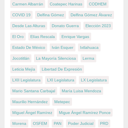
Carmen Albarrán
Coatepec Harinas
CODHEM
COVID 19
Delfina Gómez
Delfina Gómez Álvarez
Desde Las Alturas
Donato Guerra
Elección 2023
El Oro
Elías Rescala
Enrique Vargas
Estado De México
Iván Esquer
Ixtlahuaca
Jocotitlán
La Mayoría Silenciosa
Lerma
Leticia Mejía
Libertad De Expresión
LXII Legislatura
LXI Legislatura
LX Legislatura
Mario Santana Carbajal
María Luisa Mendoza
Maurilio Hernández
Metepec
Miguel Ángel Ramírez
Migue Ángel Ramírez Ponce
Morena
OSFEM
PAN
Poder Judicial
PRD