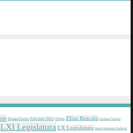
ras
Elías Rescala
Elección 2023
Donato Guerra
El Oro
Enrique Vargas
LXI Legislatura
LX Legislatura
Mario Santana Carbajal