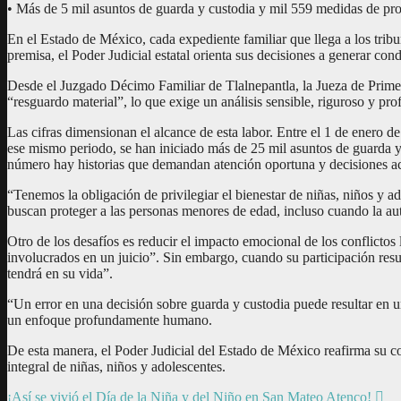
• Más de 5 mil asuntos de guarda y custodia y mil 559 medidas de prote
En el Estado de México, cada expediente familiar que llega a los tribu
premisa, el Poder Judicial estatal orienta sus decisiones a generar cond
Desde el Juzgado Décimo Familiar de Tlalnepantla, la Jueza de Primera
“resguardo material”, lo que exige un análisis sensible, riguroso y p
Las cifras dimensionan el alcance de esta labor. Entre el 1 de enero 
ese mismo periodo, se han iniciado más de 25 mil asuntos de guarda y
número hay historias que demandan atención oportuna y decisiones ac
“Tenemos la obligación de privilegiar el bienestar de niñas, niños y a
buscan proteger a las personas menores de edad, incluso cuando la auto
Otro de los desafíos es reducir el impacto emocional de los conflictos
involucrados en un juicio”. Sin embargo, cuando su participación resu
tendrá en su vida”.
“Un error en una decisión sobre guarda y custodia puede resultar en un
un enfoque profundamente humano.
De esta manera, el Poder Judicial del Estado de México reafirma su co
integral de niñas, niños y adolescentes.
Navegación
¡Así se vivió el Día de la Niña y del Niño en San Mateo Atenco!