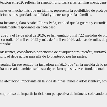
cción en 2026 reflejan la atención prioritaria a las familias mexiquens
nales es mucho más que un trámite, representa la posibilidad de proteger 
iciones de seguridad, estabilidad y bienestar para las familias.
 Instancia, Sara Anabel Flores Peña, explicó que la guarda y custodia i
rofundamente responsable en cada caso.
de 2025 y el 19 de abril de 2026, se han emitido 5 mil 722 medidas de p
 custodia, 20 mil en 2025 y más de 5 mil en 2026, además de miles de 
ertadas.
dolescentes, colocándolo por encima de cualquier otro interés”, subrayó 
ridad debe actuar más allá de lo planteado por las partes.
 legales. En ese sentido, la juzgadora enfatizó que “en la medida de lo p
lta necesaria, también se busca dejar claro que su voz es fundamental: 
a afectación importante en la vida de niñas, niños o adolescentes”, advi
mpromiso de impartir justicia con perspectiva de infancia, colocando en