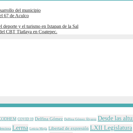
sarrollo del municipio
el 67 de Aculco
l deporte y el turismo en Ixtapan de la Sal
del CBT Tlatlaya en Coatepec.
Desde las altu
Delfina Gómez
CODHEM
COVID 19
Delfina Gómez Álvarez
Lerma
LXII Legislatura
Libertad de expresión
lenciosa
Leticia Mejía