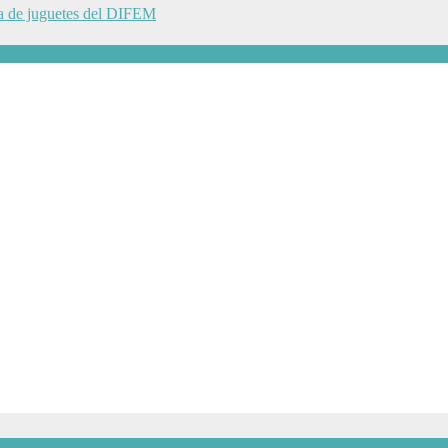
ga de juguetes del DIFEM
 toma de decisiones
gación León Guzmán
 al campo mexicano