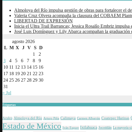
Almoloya del Río impulsa gestión de obras para fortalecer el de
Valeria Cruz Olvera acompaña la clausura del COBAEM Plant
LIBERTAD DE EXPRESIÓN
Inicia el Ultra Trail Barrancas; Jessica Rosalío Embriz impulsa e
José Luis Domínguez y Lily Abarca acompañan la graduación 
agosto 2026
L
M
X
J
V
S
D
1
2
3
4
5
6
7
8
9
10
11
12
13
14
15
16
17
18
19
20
21
22
23
24
25
26
27
28
29
30
31
« Jul
Etiquetas
Almoloya del Río
Coatepec Harinas
Calimaya
Aculco
Arturo Piña
Carmen Albarrán
Estado de México
Ixtlahuaca
Jocotitlán
La mayoría si
Iván Esquer