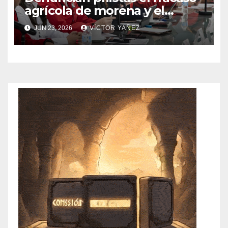
agrícola de morena y el
abandono al campo
JUN 23, 2026
VÍCTOR YAÑEZ
mexicano