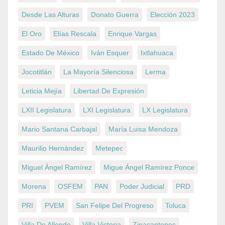
Desde Las Alturas
Donato Guerra
Elección 2023
El Oro
Elías Rescala
Enrique Vargas
Estado De México
Iván Esquer
Ixtlahuaca
Jocotitlán
La Mayoría Silenciosa
Lerma
Leticia Mejía
Libertad De Expresión
LXII Legislatura
LXI Legislatura
LX Legislatura
Mario Santana Carbajal
María Luisa Mendoza
Maurilio Hernández
Metepec
Miguel Ángel Ramírez
Migue Ángel Ramírez Ponce
Morena
OSFEM
PAN
Poder Judicial
PRD
PRI
PVEM
San Felipe Del Progreso
Toluca
Villa De Allende
Villa Victoria
Zinacantepec