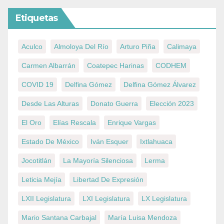
Etiquetas
Aculco
Almoloya Del Río
Arturo Piña
Calimaya
Carmen Albarrán
Coatepec Harinas
CODHEM
COVID 19
Delfina Gómez
Delfina Gómez Álvarez
Desde Las Alturas
Donato Guerra
Elección 2023
El Oro
Elías Rescala
Enrique Vargas
Estado De México
Iván Esquer
Ixtlahuaca
Jocotitlán
La Mayoría Silenciosa
Lerma
Leticia Mejía
Libertad De Expresión
LXII Legislatura
LXI Legislatura
LX Legislatura
Mario Santana Carbajal
María Luisa Mendoza