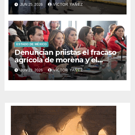
Prolongación León Guzmán
JUN 25, 2026
VÍCTOR YAÑEZ
ESTADO DE MÉXICO
Denuncian priistas el fracaso
agrícola de morena y el
abandono al campo
JUN 23, 2026
VÍCTOR YAÑEZ
mexicano