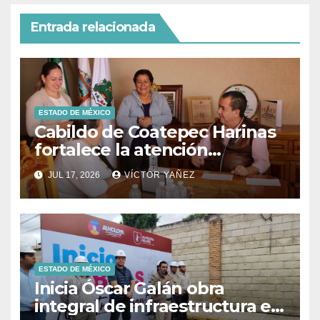
Entrada relacionada
ESTADO DE MÉXICO
Cabildo de Coatepec Harinas
fortalece la atención
ciudadana y la toma de
JUL 17, 2026
VÍCTOR YAÑEZ
decisiones
ESTADO DE MÉXICO
Inicia Óscar Galán obra
integral de infraestructura en