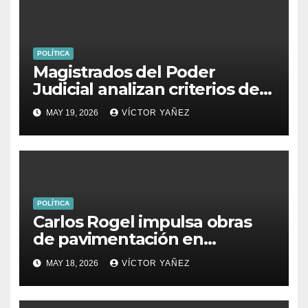
POLÍTICA
Magistrados del Poder
Judicial analizan criterios de
usucapión y juicios
MAY 19, 2026
VÍCTOR YAÑEZ
hipotecarios
POLÍTICA
Carlos Rogel impulsa obras
de pavimentación en
Yolotepec y Las Golondrinas
MAY 18, 2026
VÍCTOR YAÑEZ