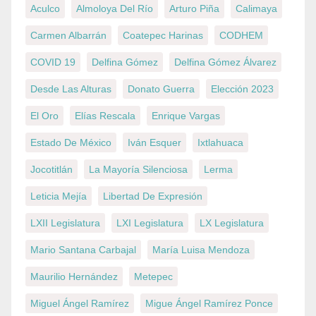
Aculco
Almoloya Del Río
Arturo Piña
Calimaya
Carmen Albarrán
Coatepec Harinas
CODHEM
COVID 19
Delfina Gómez
Delfina Gómez Álvarez
Desde Las Alturas
Donato Guerra
Elección 2023
El Oro
Elías Rescala
Enrique Vargas
Estado De México
Iván Esquer
Ixtlahuaca
Jocotitlán
La Mayoría Silenciosa
Lerma
Leticia Mejía
Libertad De Expresión
LXII Legislatura
LXI Legislatura
LX Legislatura
Mario Santana Carbajal
María Luisa Mendoza
Maurilio Hernández
Metepec
Miguel Ángel Ramírez
Migue Ángel Ramírez Ponce