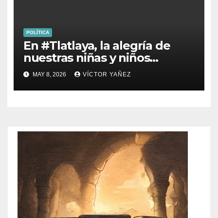
POLÍTICA
En #Tlatlaya, la alegría de
nuestras niñas y niños
siempre será una prioridad.
MAY 8, 2026
VÍCTOR YAÑEZ