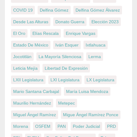
COVID 19
Delfina Gómez
Delfina Gómez Álvarez
Desde Las Alturas
Donato Guerra
Elección 2023
El Oro
Elías Rescala
Enrique Vargas
Estado De México
Iván Esquer
Ixtlahuaca
Jocotitlán
La Mayoría Silenciosa
Lerma
Leticia Mejía
Libertad De Expresión
LXII Legislatura
LXI Legislatura
LX Legislatura
Mario Santana Carbajal
María Luisa Mendoza
Maurilio Hernández
Metepec
Miguel Ángel Ramírez
Migue Ángel Ramírez Ponce
Morena
OSFEM
PAN
Poder Judicial
PRD