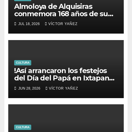
Almoloya de Alquisiras
conmemora 168 años de su
fundación
JUL 18, 2026
VÍCTOR YAÑEZ
CULTURA
!Así arrancaron los festejos
del Día del Papá en Ixtapan
de la Sal!
JUN 28, 2026
VÍCTOR YAÑEZ
CULTURA