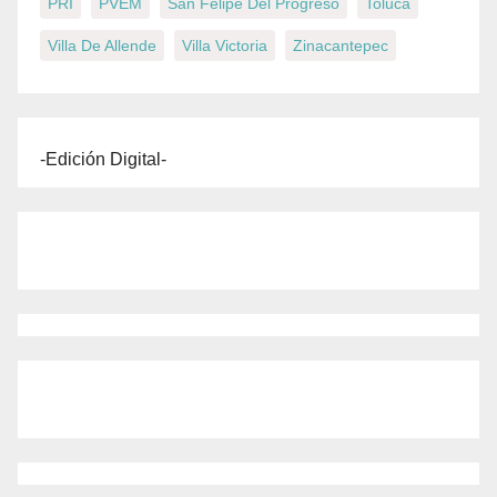
PRI
PVEM
San Felipe Del Progreso
Toluca
Villa De Allende
Villa Victoria
Zinacantepec
-Edición Digital-