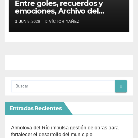
Entre goles, recuerdos y
emociones, Archivo del
PJEdomex inauguró
JUN 9, 2026
VÍCTOR YAÑEZ
exposición
Entradas Recientes
Almoloya del Río impulsa gestión de obras para
fortalecer el desarrollo del municipio