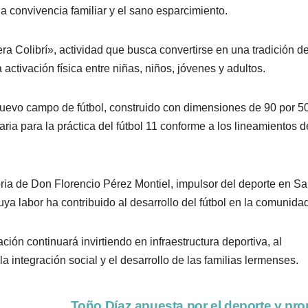
 la convivencia familiar y el sano esparcimiento.
ra Colibrí», actividad que busca convertirse en una tradición d
ctivación física entre niñas, niños, jóvenes y adultos.
 nuevo campo de fútbol, construido con dimensiones de 90 por 5
a para la práctica del fútbol 11 conforme a los lineamientos d
oria de Don Florencio Pérez Montiel, impulsor del deporte en S
a labor ha contribuido al desarrollo del fútbol en la comunidad
ión continuará invirtiendo en infraestructura deportiva, al
la integración social y el desarrollo de las familias lermenses.
Toño Díaz apuesta por el deporte y pr