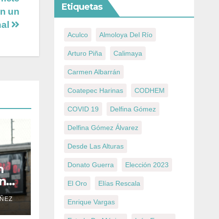
Etiquetas
en un
nal
Aculco
Almoloya Del Río
Arturo Piña
Calimaya
Carmen Albarrán
Coatepec Harinas
CODHEM
COVID 19
Delfina Gómez
Delfina Gómez Álvarez
Desde Las Alturas
Donato Guerra
Elección 2023
n
n
El Oro
Elías Rescala
AÑEZ
Enrique Vargas
nos