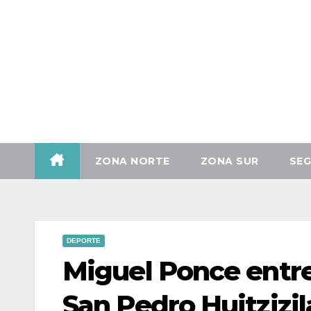
Vie. Ago 7th, 2026
ZONA NORTE
ZONA SUR
SEG
DEPORTE
Miguel Ponce entr
San Pedro Huitzizi