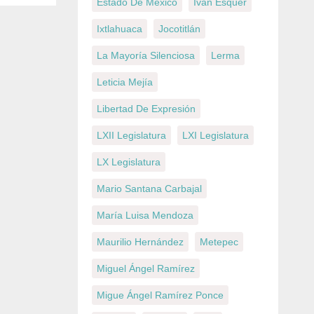
Estado De México
Iván Esquer
Ixtlahuaca
Jocotitlán
La Mayoría Silenciosa
Lerma
Leticia Mejía
Libertad De Expresión
LXII Legislatura
LXI Legislatura
LX Legislatura
Mario Santana Carbajal
María Luisa Mendoza
Maurilio Hernández
Metepec
Miguel Ángel Ramírez
Migue Ángel Ramírez Ponce