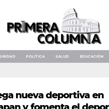
URIDAD
POLÍTICA
SALUD
EDUCACIÓN
ega nueva deportiva en
lapan y fomenta el depo