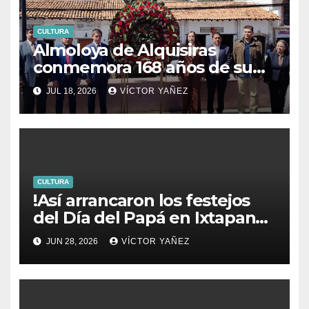
CULTURA
Almoloya de Alquisiras
conmemora 168 años de su
fundación
JUL 18, 2026
VÍCTOR YAÑEZ
CULTURA
!Así arrancaron los festejos
del Día del Papá en Ixtapan
de la Sal!
JUN 28, 2026
VÍCTOR YAÑEZ