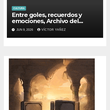
CULTURA
Entre goles, recuerdos y
emociones, Archivo del
PJEdomex inauguró
JUN 9, 2026
VÍCTOR YAÑEZ
exposición