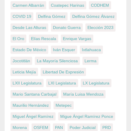
Carmen Albarrán
Coatepec Harinas
CODHEM
COVID 19
Delfina Gómez
Delfina Gómez Álvarez
Desde Las Alturas
Donato Guerra
Elección 2023
El Oro
Elías Rescala
Enrique Vargas
Estado De México
Iván Esquer
Ixtlahuaca
Jocotitlán
La Mayoría Silenciosa
Lerma
Leticia Mejía
Libertad De Expresión
LXII Legislatura
LXI Legislatura
LX Legislatura
Mario Santana Carbajal
María Luisa Mendoza
Maurilio Hernández
Metepec
Miguel Ángel Ramírez
Migue Ángel Ramírez Ponce
Morena
OSFEM
PAN
Poder Judicial
PRD