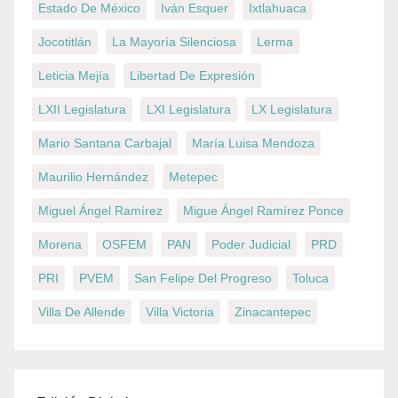
Estado De México
Iván Esquer
Ixtlahuaca
Jocotitlán
La Mayoría Silenciosa
Lerma
Leticia Mejía
Libertad De Expresión
LXII Legislatura
LXI Legislatura
LX Legislatura
Mario Santana Carbajal
María Luisa Mendoza
Maurilio Hernández
Metepec
Miguel Ángel Ramírez
Migue Ángel Ramírez Ponce
Morena
OSFEM
PAN
Poder Judicial
PRD
PRI
PVEM
San Felipe Del Progreso
Toluca
Villa De Allende
Villa Victoria
Zinacantepec