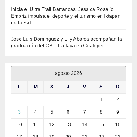
Inicia el Ultra Trail Barrancas; Jessica Rosalío
Embriz impulsa el deporte y el turismo en Ixtapan
de la Sal
José Luis Domínguez y Lily Abarca acompañan la
graduación del CBT Tlatlaya en Coatepec.
agosto 2026
L
M
X
J
V
S
D
1
2
3
4
5
6
7
8
9
10
11
12
13
14
15
16