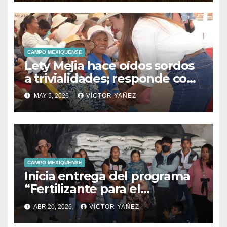
CAMPO MEXIQUENSE
Lety Mejia hace oídos sordos
a trivialidades; responde con
hechos
MAY 5, 2026
VÍCTOR YAÑEZ
CAMPO MEXIQUENSE
Inicia entrega del programa
“Fertilizante para el
Bienestar” en apoyo al campo
ABR 20, 2026
VÍCTOR YAÑEZ