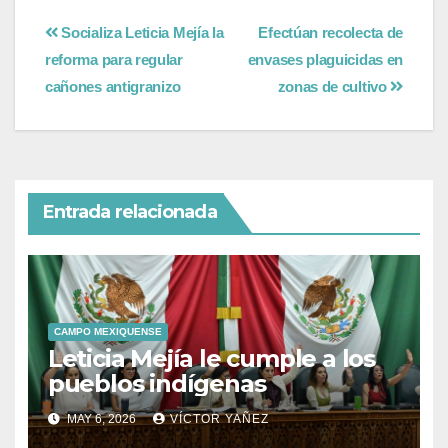
Socializa Leticia Mejía la
Efectúan recolecta de
reforma para regular
envases plaguicidas en
cañones antigranizo
zonas de cultivo
Entrada relacionada
CAMPO MEXIQUENSE
Leticia Mejía le cumple a los
pueblos indígenas
MAY 6, 2026
VÍCTOR YAÑEZ