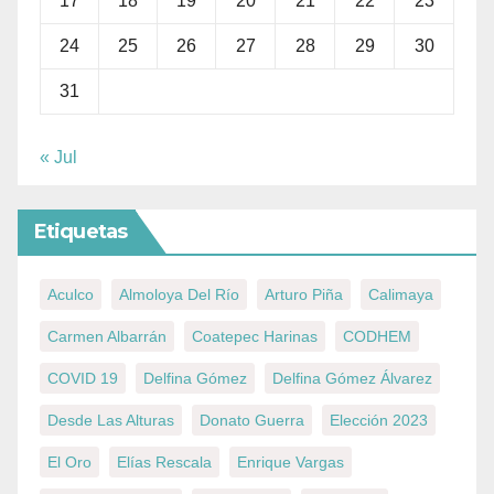
17
18
19
20
21
22
23
24
25
26
27
28
29
30
31
« Jul
Etiquetas
Aculco
Almoloya Del Río
Arturo Piña
Calimaya
Carmen Albarrán
Coatepec Harinas
CODHEM
COVID 19
Delfina Gómez
Delfina Gómez Álvarez
Desde Las Alturas
Donato Guerra
Elección 2023
El Oro
Elías Rescala
Enrique Vargas