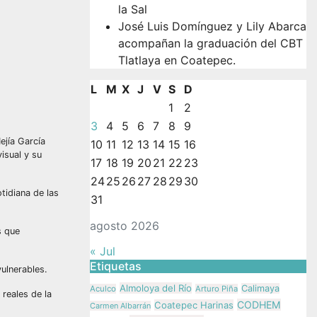
la Sal
José Luis Domínguez y Lily Abarca
acompañan la graduación del CBT
Tlatlaya en Coatepec.
L
M
X
J
V
S
D
1
2
3
4
5
6
7
8
9
ejía García
10
11
12
13
14
15
16
isual y su
17
18
19
20
21
22
23
24
25
26
27
28
29
30
tidiana de las
31
agosto 2026
s que
« Jul
Etiquetas
vulnerables.
Almoloya del Río
Calimaya
Aculco
Arturo Piña
 reales de la
CODHEM
Coatepec Harinas
Carmen Albarrán