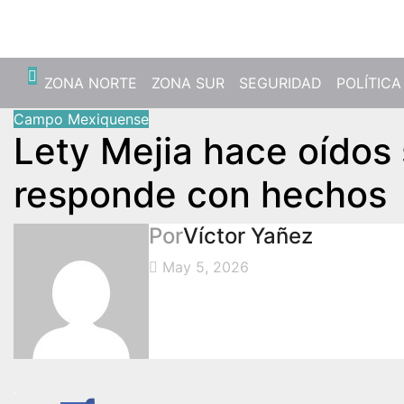
Dom. Ago 9th, 2026
ZONA NORTE
ZONA SUR
SEGURIDAD
POLÍTICA
Campo Mexiquense
Lety Mejia hace oídos 
responde con hechos
Por
Víctor Yañez
May 5, 2026
.