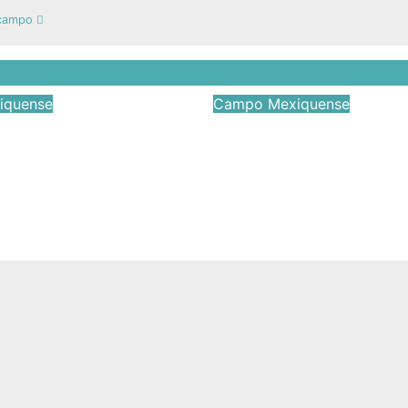
l campo
iquense
Campo Mexiquense
ntrega del
Lety Mejía impulsa
a “Fertilizante
rescate de tradici
Bienestar” en
con libro sobre be
l campo
rituales
2026
Víctor Yañez
Abr 19, 2026
Víctor Yañ