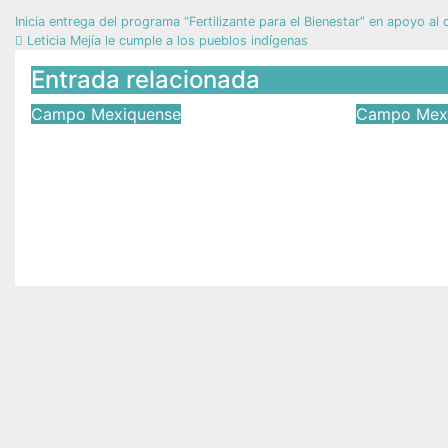
Inicia entrega del programa “Fertilizante para el Bienestar” en apoyo a
Leticia Mejía le cumple a los pueblos indígenas
Entrada relacionada
Campo Mexiquense
Campo Mex
Leticia Mejía le cumple a
Inicia e
los pueblos indígenas
program
para el 
May 6, 2026
Víctor Yañez
apoyo a
Abr 20, 