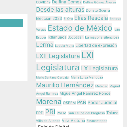
Delfina Gómez
COVID 19
Delfina Gómez Álvarez
Desde las alturas
Donato Guerra
Elías Rescala
Elección 2023
El Oro
Enrique
Estado de México
Vargas
Iván
Ixtlahuaca
Jocotitlán
 el
Esquer
La mayoría silenciosa
Lerma
Libertad de expresión
ones
Leticia Mejía
LXI
bidas
LXII Legislatura
Legislatura
LX Legislatura
ez
María Luisa Mendoza
Mario Santana Carbajal
Maurilio Hernández
Metepec
Miguel
Migue Ángel Ramírez Ponce
Ángel Ramírez
Morena
PAN
Poder Judicial
OSFEM
PRI
Toluca
PRD
PVEM
San Felipe del Progreso
Villa Victoria
Villa de Allende
Zinacantepec