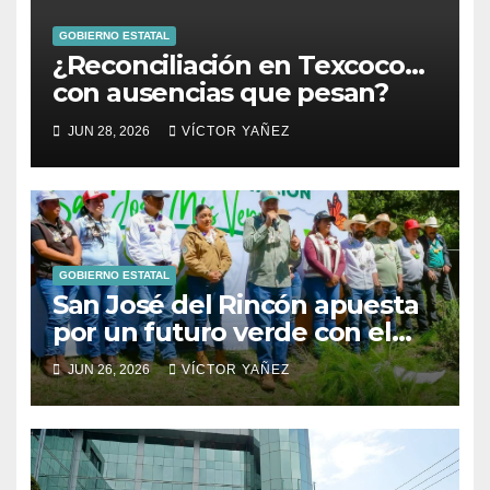
GOBIERNO ESTATAL
¿Reconciliación en Texcoco…
con ausencias que pesan?
JUN 28, 2026
VÍCTOR YAÑEZ
GOBIERNO ESTATAL
San José del Rincón apuesta
por un futuro verde con el
arranque de su Primera
JUN 26, 2026
VÍCTOR YAÑEZ
Jornada de Reforestación