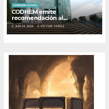
GOBIERNO ESTATAL
CODHEM emite
recomendación al
Ayuntamiento de
JUN 24, 2026
VÍCTOR YAÑEZ
Atlacomulco por violaciones a
derechos humanos