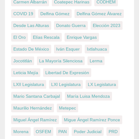
Carmen Albarrán
Coatepec Harinas
CODHEM
COVID 19
Delfina Gómez
Delfina Gómez Álvarez
Desde Las Alturas
Donato Guerra
Elección 2023
El Oro
Elías Rescala
Enrique Vargas
Estado De México
Iván Esquer
Ixtlahuaca
Jocotitlán
La Mayoría Silenciosa
Lerma
Leticia Mejía
Libertad De Expresión
LXII Legislatura
LXI Legislatura
LX Legislatura
Mario Santana Carbajal
María Luisa Mendoza
Maurilio Hernández
Metepec
Miguel Ángel Ramírez
Migue Ángel Ramírez Ponce
Morena
OSFEM
PAN
Poder Judicial
PRD