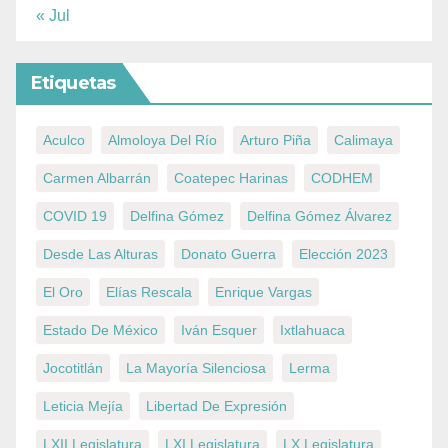
« Jul
Etiquetas
Aculco
Almoloya Del Río
Arturo Piña
Calimaya
Carmen Albarrán
Coatepec Harinas
CODHEM
COVID 19
Delfina Gómez
Delfina Gómez Álvarez
Desde Las Alturas
Donato Guerra
Elección 2023
El Oro
Elías Rescala
Enrique Vargas
Estado De México
Iván Esquer
Ixtlahuaca
Jocotitlán
La Mayoría Silenciosa
Lerma
Leticia Mejía
Libertad De Expresión
LXII Legislatura
LXI Legislatura
LX Legislatura