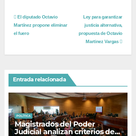
El diputado Octavio
Ley para garantizar
Martínez propone eliminar
justicia alternativa,
el fuero
propuesta de Octavio
Martinez Vargas
Entrada relacionada
POLÍTICA
Magistrados del Poder
Judicial analizan criterios de