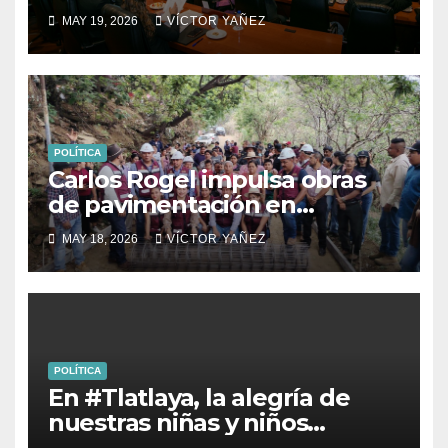
usucapión y juicios
MAY 19, 2026
VÍCTOR YAÑEZ
hipotecarios
POLÍTICA
Carlos Rogel impulsa obras
de pavimentación en
Yolotepec y Las Golondrinas
MAY 18, 2026
VÍCTOR YAÑEZ
POLÍTICA
En #Tlatlaya, la alegría de
nuestras niñas y niños
siempre será una prioridad.