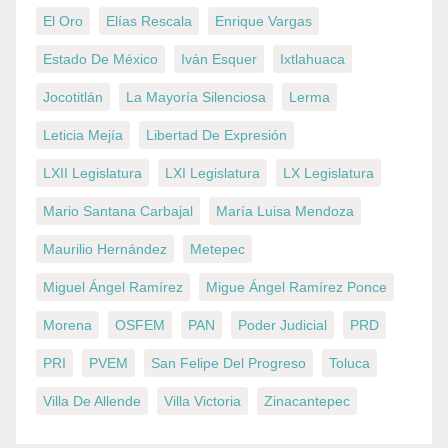
El Oro
Elías Rescala
Enrique Vargas
Estado De México
Iván Esquer
Ixtlahuaca
Jocotitlán
La Mayoría Silenciosa
Lerma
Leticia Mejía
Libertad De Expresión
LXII Legislatura
LXI Legislatura
LX Legislatura
Mario Santana Carbajal
María Luisa Mendoza
Maurilio Hernández
Metepec
Miguel Ángel Ramírez
Migue Ángel Ramírez Ponce
Morena
OSFEM
PAN
Poder Judicial
PRD
PRI
PVEM
San Felipe Del Progreso
Toluca
Villa De Allende
Villa Victoria
Zinacantepec