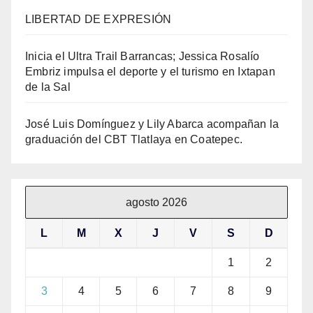
LIBERTAD DE EXPRESIÓN
Inicia el Ultra Trail Barrancas; Jessica Rosalío
Embriz impulsa el deporte y el turismo en Ixtapan
de la Sal
José Luis Domínguez y Lily Abarca acompañan la
graduación del CBT Tlatlaya en Coatepec.
agosto 2026
L
M
X
J
V
S
D
1
2
3
4
5
6
7
8
9