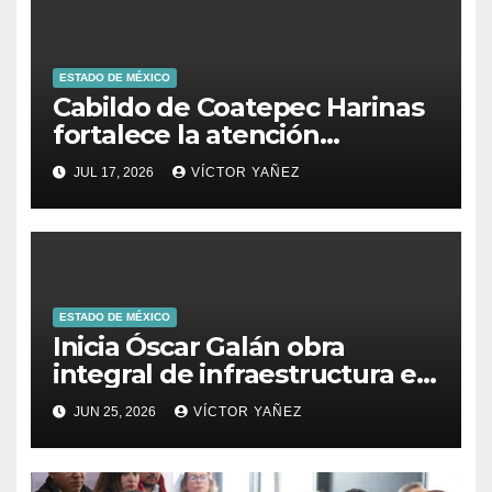
ESTADO DE MÉXICO
Cabildo de Coatepec Harinas
fortalece la atención
ciudadana y la toma de
JUL 17, 2026
VÍCTOR YAÑEZ
decisiones
ESTADO DE MÉXICO
Inicia Óscar Galán obra
integral de infraestructura en
Prolongación León Guzmán
JUN 25, 2026
VÍCTOR YAÑEZ