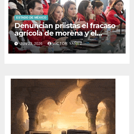
ESTADO DE MÉXICO
Denuncian priistas el fracaso
agrícola de morena y el
abandono al campo
JUN 23, 2026
VÍCTOR YAÑEZ
mexicano