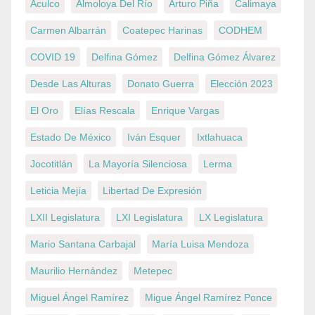
Aculco
Almoloya Del Río
Arturo Piña
Calimaya
Carmen Albarrán
Coatepec Harinas
CODHEM
COVID 19
Delfina Gómez
Delfina Gómez Álvarez
Desde Las Alturas
Donato Guerra
Elección 2023
El Oro
Elías Rescala
Enrique Vargas
Estado De México
Iván Esquer
Ixtlahuaca
Jocotitlán
La Mayoría Silenciosa
Lerma
Leticia Mejía
Libertad De Expresión
LXII Legislatura
LXI Legislatura
LX Legislatura
Mario Santana Carbajal
María Luisa Mendoza
Maurilio Hernández
Metepec
Miguel Ángel Ramírez
Migue Ángel Ramírez Ponce