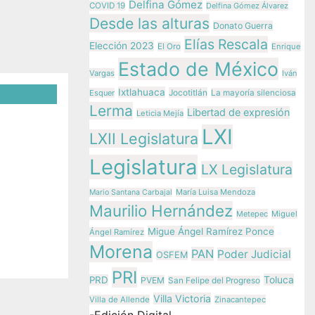
Delfina Gómez
COVID 19
Delfina Gómez Álvarez
Desde las alturas
Donato Guerra
Elías Rescala
Elección 2023
El Oro
Enrique
Estado de México
Vargas
Iván
Ixtlahuaca
Jocotitlán
Esquer
La mayoría silenciosa
Lerma
Libertad de expresión
Leticia Mejía
LXI
moloya
LXII Legislatura
acan en
Legislatura
LX Legislatura
María Luisa Mendoza
Mario Santana Carbajal
Maurilio Hernández
Metepec
Miguel
z
Migue Ángel Ramírez Ponce
Ángel Ramírez
Morena
PAN
Poder Judicial
OSFEM
PRI
Toluca
PRD
PVEM
San Felipe del Progreso
Villa Victoria
Villa de Allende
Zinacantepec