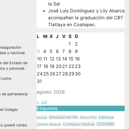
la Sal
José Luis Domínguez y Lily Abarca
acompañan la graduación del CBT
Tlatlaya en Coatepec.
L
M
X
J
V
S
D
1
2
inauguración
3
4
5
6
7
8
9
tal y nacional.
10
11
12
13
14
15
16
ón del Estado de
17
18
19
20
21
22
23
ica y personal.
24
25
26
27
28
29
30
ol como
31
agosto 2026
o de pertenencia
« Jul
Etiquetas
del Colegio
Almoloya del Río
Calimaya
Aculco
Arturo Piña
CODHEM
Coatepec Harinas
Carmen Albarrán
to juvenil rumbo