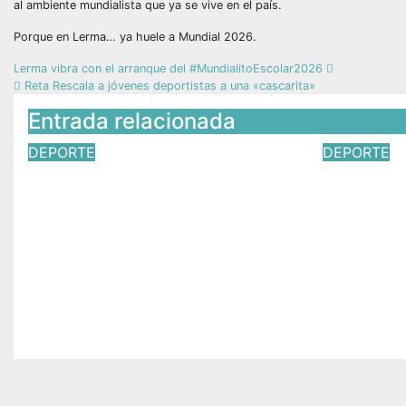
al ambiente mundialista que ya se vive en el país.
Porque en Lerma… ya huele a Mundial 2026.
Lerma vibra con el arranque del #MundialitoEscolar2026
Reta Rescala a jóvenes deportistas a una «cascarita»
Entrada relacionada
DEPORTE
DEPORTE
Miguel Ponce entrega
Toño Dí
nueva deportiva en San
deporte
Pedro Huitzizilapan y
convert
fomenta el deporte
Coatepe
comunitario Lerma,
estadio 
Estado de México.
Jun 21, 2
Jun 29, 2026
Víctor Yañez