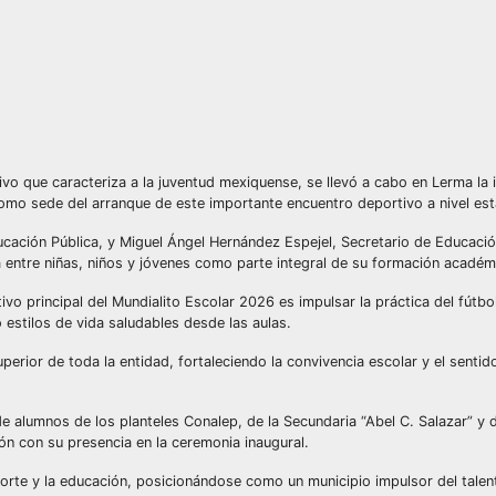
vo que caracteriza a la juventud mexiquense, se llevó a cabo en Lerma la 
como sede del arranque de este importante encuentro deportivo a nivel esta
ucación Pública, y Miguel Ángel Hernández Espejel, Secretario de Educaci
a entre niñas, niños y jóvenes como parte integral de su formación académ
ivo principal del Mundialito Escolar 2026 es impulsar la práctica del fútb
 estilos de vida saludables desde las aulas.
perior de toda la entidad, fortaleciendo la convivencia escolar y el sentid
de alumnos de los planteles Conalep, de la Secundaria “Abel C. Salazar” y 
ón con su presencia en la ceremonia inaugural.
rte y la educación, posicionándose como un municipio impulsor del talen