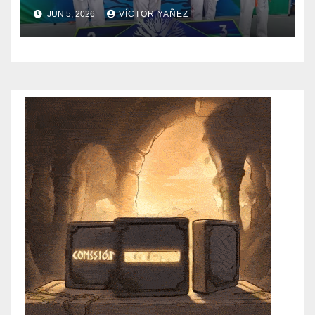
Copa Estado de México
JUN 5, 2026
VÍCTOR YAÑEZ