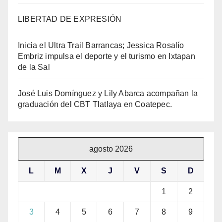
LIBERTAD DE EXPRESIÓN
Inicia el Ultra Trail Barrancas; Jessica Rosalío
Embriz impulsa el deporte y el turismo en Ixtapan
de la Sal
José Luis Domínguez y Lily Abarca acompañan la
graduación del CBT Tlatlaya en Coatepec.
agosto 2026
L
M
X
J
V
S
D
1
2
3
4
5
6
7
8
9