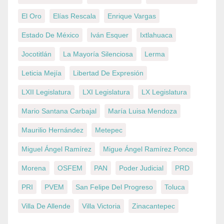
El Oro
Elías Rescala
Enrique Vargas
Estado De México
Iván Esquer
Ixtlahuaca
Jocotitlán
La Mayoría Silenciosa
Lerma
Leticia Mejía
Libertad De Expresión
LXII Legislatura
LXI Legislatura
LX Legislatura
Mario Santana Carbajal
María Luisa Mendoza
Maurilio Hernández
Metepec
Miguel Ángel Ramírez
Migue Ángel Ramírez Ponce
Morena
OSFEM
PAN
Poder Judicial
PRD
PRI
PVEM
San Felipe Del Progreso
Toluca
Villa De Allende
Villa Victoria
Zinacantepec