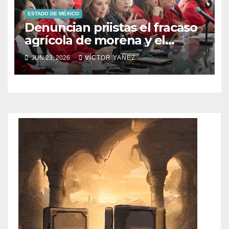
ESTADO DE MÉXICO
Denuncian priistas el fracaso
agrícola de morena y el
abandono al campo
JUN 23, 2026
VÍCTOR YAÑEZ
mexicano