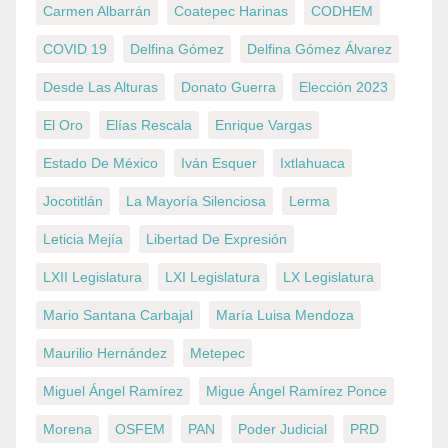
Carmen Albarrán
Coatepec Harinas
CODHEM
COVID 19
Delfina Gómez
Delfina Gómez Álvarez
Desde Las Alturas
Donato Guerra
Elección 2023
El Oro
Elías Rescala
Enrique Vargas
Estado De México
Iván Esquer
Ixtlahuaca
Jocotitlán
La Mayoría Silenciosa
Lerma
Leticia Mejía
Libertad De Expresión
LXII Legislatura
LXI Legislatura
LX Legislatura
Mario Santana Carbajal
María Luisa Mendoza
Maurilio Hernández
Metepec
Miguel Ángel Ramírez
Migue Ángel Ramírez Ponce
Morena
OSFEM
PAN
Poder Judicial
PRD