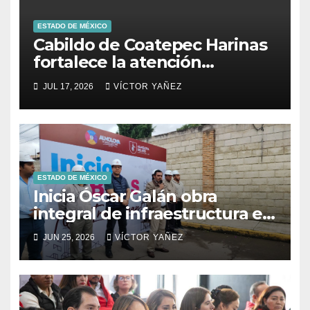
ESTADO DE MÉXICO
Cabildo de Coatepec Harinas
fortalece la atención
ciudadana y la toma de
JUL 17, 2026
VÍCTOR YAÑEZ
decisiones
ESTADO DE MÉXICO
Inicia Óscar Galán obra
integral de infraestructura en
Prolongación León Guzmán
JUN 25, 2026
VÍCTOR YAÑEZ