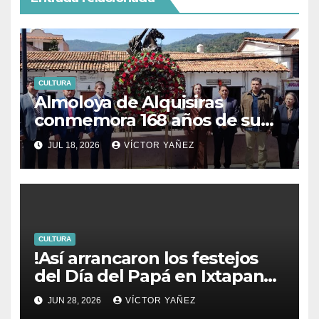
CULTURA
Almoloya de Alquisiras
conmemora 168 años de su
fundación
JUL 18, 2026
VÍCTOR YAÑEZ
CULTURA
!Así arrancaron los festejos
del Día del Papá en Ixtapan
de la Sal!
JUN 28, 2026
VÍCTOR YAÑEZ