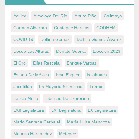
Aculco
Almoloya Del Río
Arturo Piña
Calimaya
Carmen Albarrán
Coatepec Harinas
CODHEM
COVID 19
Delfina Gómez
Delfina Gómez Álvarez
Desde Las Alturas
Donato Guerra
Elección 2023
El Oro
Elías Rescala
Enrique Vargas
Estado De México
Iván Esquer
Ixtlahuaca
Jocotitlán
La Mayoría Silenciosa
Lerma
Leticia Mejía
Libertad De Expresión
LXII Legislatura
LXI Legislatura
LX Legislatura
Mario Santana Carbajal
María Luisa Mendoza
Maurilio Hernández
Metepec