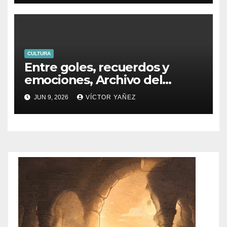
CULTURA
Entre goles, recuerdos y
emociones, Archivo del
PJEdomex inauguró
JUN 9, 2026
VÍCTOR YAÑEZ
exposición