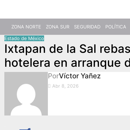
Jue. Ago 6th, 2026
ZONA NORTE
ZONA SUR
SEGURIDAD
POLÍTICA
Estado de México
Ixtapan de la Sal reb
hotelera en arranque
Por
Víctor Yañez
Abr 8, 2026
.