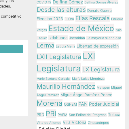
las y los
Delfina Gómez
COVID 19
Delfina Gómez Álvarez
idades.
Desde las alturas
Donato Guerra
o competitivo
Elías Rescala
Elección 2023
El Oro
Enrique
Estado de México
Vargas
Iván
Ixtlahuaca
Jocotitlán
Esquer
La mayoría silenciosa
Lerma
Libertad de expresión
Leticia Mejía
LXI
LXII Legislatura
 el
Legislatura
LX Legislatura
e
María Luisa Mendoza
Mario Santana Carbajal
ono al
Maurilio Hernández
Metepec
Miguel
Migue Ángel Ramírez Ponce
Ángel Ramírez
ez
Morena
PAN
Poder Judicial
OSFEM
PRI
Toluca
PRD
PVEM
San Felipe del Progreso
Villa Victoria
Villa de Allende
Zinacantepec