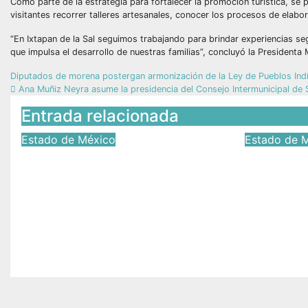
Como parte de la estrategia para fortalecer la promoción turística, se p
visitantes recorrer talleres artesanales, conocer los procesos de elab
“En Ixtapan de la Sal seguimos trabajando para brindar experiencias se
que impulsa el desarrollo de nuestras familias”, concluyó la Presidenta 
Diputados de morena postergan armonización de la Ley de Pueblos Ind
Ana Muñiz Neyra asume la presidencia del Consejo Intermunicipal de 
Entrada relacionada
Estado de México
Estado de 
Cabildo de Coatepec
Inicia 
Harinas fortalece la
integral
atención ciudadana y la
infraest
toma de decisiones
Prolong
Guzmá
Jul 17, 2026
Víctor Yañez
Jun 25, 