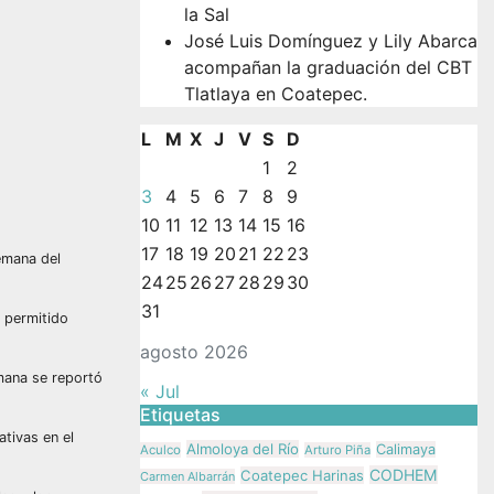
la Sal
José Luis Domínguez y Lily Abarca
acompañan la graduación del CBT
Tlatlaya en Coatepec.
L
M
X
J
V
S
D
1
2
3
4
5
6
7
8
9
10
11
12
13
14
15
16
17
18
19
20
21
22
23
semana del
24
25
26
27
28
29
30
31
a permitido
agosto 2026
emana se reportó
« Jul
Etiquetas
ativas en el
Almoloya del Río
Calimaya
Aculco
Arturo Piña
CODHEM
Coatepec Harinas
Carmen Albarrán