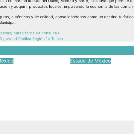
uso en marcha la Ruta del Dulce, Madera y Barro, iniciativa que permite a 
oración y adquirir productos locales, impulsando la economía de las comun
guras, auténticas y de calidad, consolidándonos como un destino turístic
Municipal.
ígenas; harán foros de consulta
Seguridad Pública Región 14 Toluca
México
Estado de México
Óscar Galán obra
Denuncian priistas
 de
fracaso agrícola d
ructura en
morena y el aband
ación León
campo mexicano
n
Jun 23, 2026
Víctor Yañ
2026
Víctor Yañez